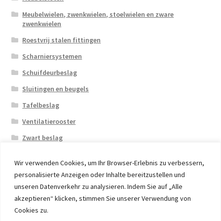
Meubelwielen, zwenkwielen, stoelwielen en zware
zwenkwielen
Roestvrij stalen fittingen
Scharniersystemen
Schuifdeurbeslag
Sluitingen en beugels
Tafelbeslag
Ventilatierooster
Zwart beslag
Wir verwenden Cookies, um Ihr Browser-Erlebnis zu verbessern,
personalisierte Anzeigen oder Inhalte bereitzustellen und
unseren Datenverkehr zu analysieren. Indem Sie auf „Alle
akzeptieren“ klicken, stimmen Sie unserer Verwendung von
© 2026 Eruon Trade UG, Germany, member of the ERUON
Cookies zu.
Group. High quality Furniture Fittings and Components