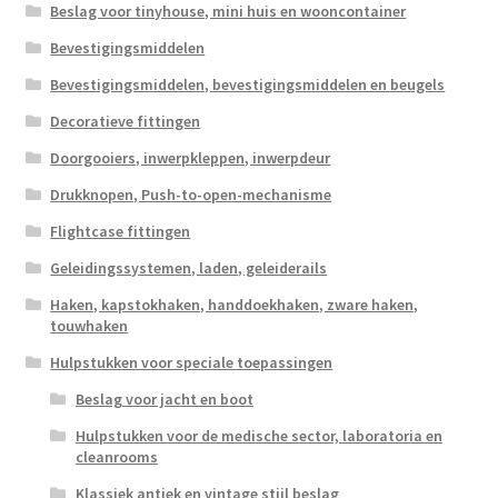
Beslag voor tinyhouse, mini huis en wooncontainer
Bevestigingsmiddelen
Bevestigingsmiddelen, bevestigingsmiddelen en beugels
Decoratieve fittingen
Doorgooiers, inwerpkleppen, inwerpdeur
Drukknopen, Push-to-open-mechanisme
Flightcase fittingen
Geleidingssystemen, laden, geleiderails
Haken, kapstokhaken, handdoekhaken, zware haken,
touwhaken
Hulpstukken voor speciale toepassingen
Beslag voor jacht en boot
Hulpstukken voor de medische sector, laboratoria en
cleanrooms
Klassiek antiek en vintage stijl beslag