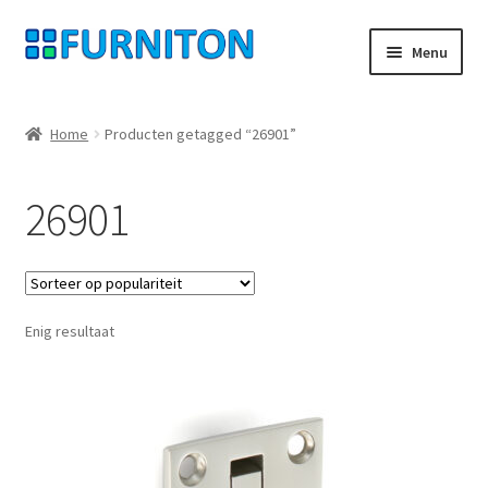
Ga
Ga
Menu
door
naar
naar
de
Mijn rekening
navigatie
inhoud
Home
Producten getagged “26901”
Onze partners
26901
Gegevensbescherming
Herroepingsrecht
Enig resultaat
Neem contact op met
Afdruk
AGB