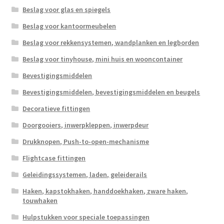
Beslag voor glas en spiegels
Beslag voor kantoormeubelen
Beslag voor rekkensystemen, wandplanken en legborden
Beslag voor tinyhouse, mini huis en wooncontainer
Bevestigingsmiddelen
Bevestigingsmiddelen, bevestigingsmiddelen en beugels
Decoratieve fittingen
Doorgooiers, inwerpkleppen, inwerpdeur
Drukknopen, Push-to-open-mechanisme
Flightcase fittingen
Geleidingssystemen, laden, geleiderails
Haken, kapstokhaken, handdoekhaken, zware haken,
touwhaken
Hulpstukken voor speciale toepassingen