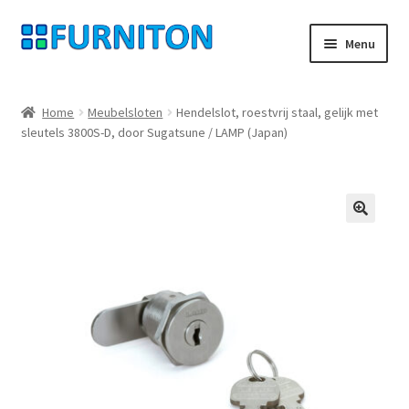
Ga
Ga
Menu
door
naar
naar
de
Mijn rekening
navigatie
inhoud
Home
Meubelsloten
Hendelslot, roestvrij staal, gelijk met
sleutels 3800S-D, door Sugatsune / LAMP (Japan)
Onze partners
Gegevensbescherming
Herroepingsrecht
🔍
Neem contact op met
Afdruk
AGB