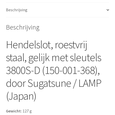
LAMP
(Japan)
Beschrijving
aantal
Beschrijving
Hendelslot, roestvrij
staal, gelijk met sleutels
3800S-D (150-001-368),
door Sugatsune / LAMP
(Japan)
Gewicht:
127 g