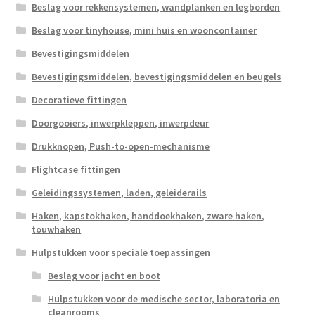
Beslag voor rekkensystemen, wandplanken en legborden
Beslag voor tinyhouse, mini huis en wooncontainer
Bevestigingsmiddelen
Bevestigingsmiddelen, bevestigingsmiddelen en beugels
Decoratieve fittingen
Doorgooiers, inwerpkleppen, inwerpdeur
Drukknopen, Push-to-open-mechanisme
Flightcase fittingen
Geleidingssystemen, laden, geleiderails
Haken, kapstokhaken, handdoekhaken, zware haken,
touwhaken
Hulpstukken voor speciale toepassingen
Beslag voor jacht en boot
Hulpstukken voor de medische sector, laboratoria en
cleanrooms