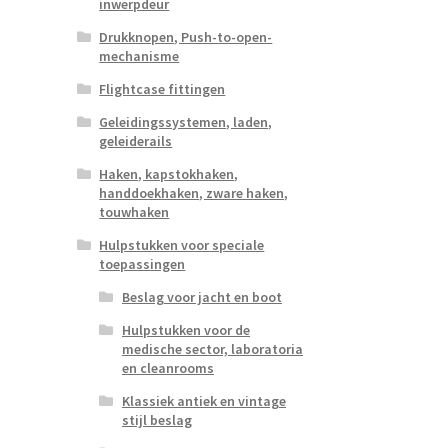
inwerpdeur
Drukknopen, Push-to-open-
mechanisme
Flightcase fittingen
Geleidingssystemen, laden,
geleiderails
Haken, kapstokhaken,
handdoekhaken, zware haken,
touwhaken
Hulpstukken voor speciale
toepassingen
Beslag voor jacht en boot
Hulpstukken voor de
medische sector, laboratoria
en cleanrooms
Klassiek antiek en vintage
stijl beslag