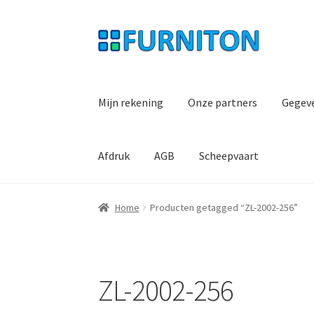
Ga
Ga
door
naar
naar
de
navigatie
inhoud
Mijn rekening
Onze partners
Gegev
Afdruk
AGB
Scheepvaart
Home
Producten getagged “ZL-2002-256”
ZL-2002-256