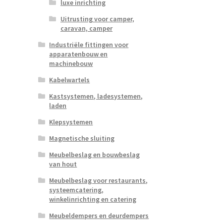
luxe inrichting
Uitrusting voor camper,
caravan, camper
Industriële fittingen voor
apparatenbouw en
machinebouw
Kabelwartels
Kastsystemen, ladesystemen,
laden
Klepsystemen
Magnetische sluiting
Meubelbeslag en bouwbeslag
van hout
Meubelbeslag voor restaurants,
systeemcatering,
winkelinrichting en catering
Meubeldempers en deurdempers