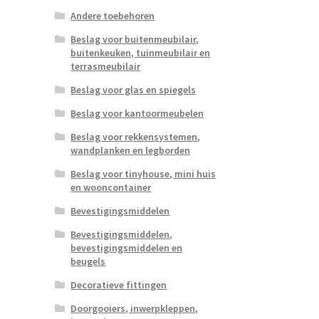
Andere toebehoren
Beslag voor buitenmeubilair,
buitenkeuken, tuinmeubilair en
terrasmeubilair
Beslag voor glas en spiegels
Beslag voor kantoormeubelen
Beslag voor rekkensystemen,
wandplanken en legborden
Beslag voor tinyhouse, mini huis
en wooncontainer
Bevestigingsmiddelen
Bevestigingsmiddelen,
bevestigingsmiddelen en
beugels
Decoratieve fittingen
Doorgooiers, inwerpkleppen,