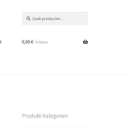
Zoeken
Zoeken
naar:
t
0,00
€
0 items
Produkt-Kategorien