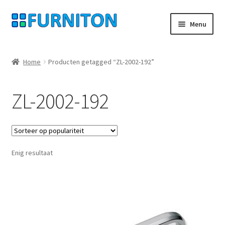
Ga
Ga
Menu
door
naar
naar
de
Mijn rekening
navigatie
inhoud
Home
Producten getagged “ZL-2002-192”
Onze partners
ZL-2002-192
Gegevensbescherming
Herroepingsrecht
Enig resultaat
Neem contact op met
Afdruk
AGB