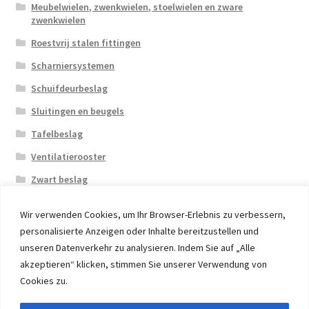
Meubelwielen, zwenkwielen, stoelwielen en zware
zwenkwielen
Roestvrij stalen fittingen
Scharniersystemen
Schuifdeurbeslag
Sluitingen en beugels
Tafelbeslag
Ventilatierooster
Zwart beslag
Wir verwenden Cookies, um Ihr Browser-Erlebnis zu verbessern,
personalisierte Anzeigen oder Inhalte bereitzustellen und
unseren Datenverkehr zu analysieren. Indem Sie auf „Alle
akzeptieren“ klicken, stimmen Sie unserer Verwendung von
© 2026 Eruon Trade UG, Germany, member of the ERUON
Cookies zu.
Group. High quality Furniture Fittings and Components