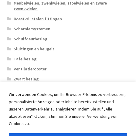
Meubelwielen, zwenkwielen, stoelwielen en zware
zwenkwielen
Roestvrij stalen fittingen
Scharniersystemen
Schuifdeurbeslag
Sluitingen en beugels
Tafelbeslag
Ventilatierooster
Zwart beslag
Wir verwenden Cookies, um Ihr Browser-Erlebnis zu verbessern,
personalisierte Anzeigen oder Inhalte bereitzustellen und
unseren Datenverkehr zu analysieren. Indem Sie auf „Alle
akzeptieren“ klicken, stimmen Sie unserer Verwendung von
© 2026 Eruon Trade UG, Germany, member of the ERUON
Cookies zu.
Group. High quality Furniture Fittings and Components