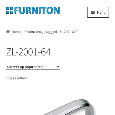
Ga
Ga
Menu
door
naar
naar
de
Mijn rekening
navigatie
inhoud
Home
Producten getagged “ZL-2001-64”
Onze partners
ZL-2001-64
Gegevensbescherming
Herroepingsrecht
Enig resultaat
Neem contact op met
Afdruk
AGB