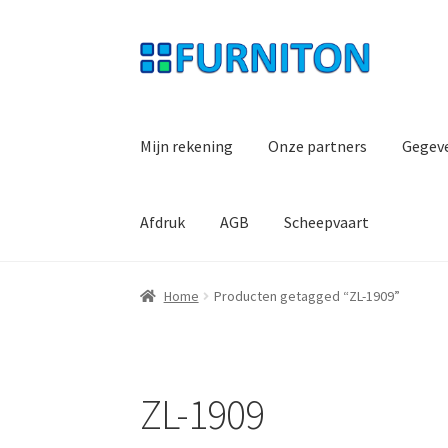
Ga
Ga
door
naar
naar
de
navigatie
inhoud
Mijn rekening
Onze partners
Gegev
Afdruk
AGB
Scheepvaart
Home
Producten getagged “ZL-1909”
ZL-1909