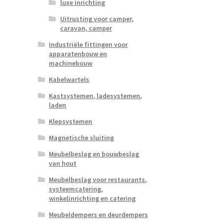
luxe inrichting
Uitrusting voor camper,
caravan, camper
Industriële fittingen voor
apparatenbouw en
machinebouw
Kabelwartels
Kastsystemen, ladesystemen,
laden
Klepsystemen
Magnetische sluiting
Meubelbeslag en bouwbeslag
van hout
Meubelbeslag voor restaurants,
systeemcatering,
winkelinrichting en catering
Meubeldempers en deurdempers