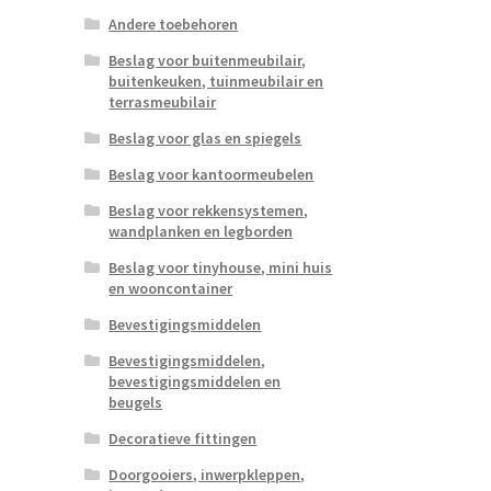
Andere toebehoren
Beslag voor buitenmeubilair,
buitenkeuken, tuinmeubilair en
terrasmeubilair
Beslag voor glas en spiegels
Beslag voor kantoormeubelen
Beslag voor rekkensystemen,
wandplanken en legborden
Beslag voor tinyhouse, mini huis
en wooncontainer
Bevestigingsmiddelen
Bevestigingsmiddelen,
bevestigingsmiddelen en
beugels
Decoratieve fittingen
Doorgooiers, inwerpkleppen,