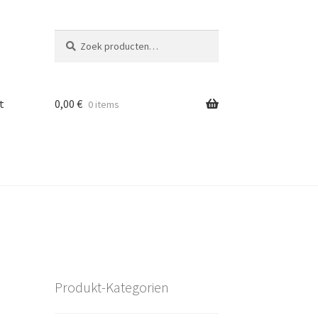
Zoeken
Zoeken
naar:
t
0,00
€
0 items
Produkt-Kategorien