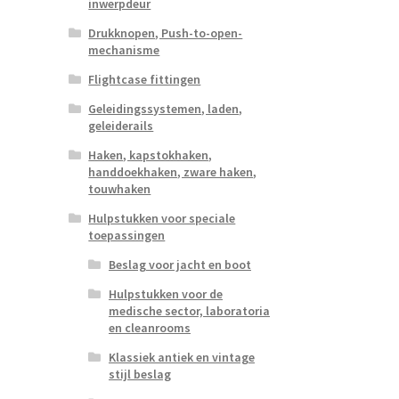
inwerpdeur
Drukknopen, Push-to-open-
mechanisme
Flightcase fittingen
Geleidingssystemen, laden,
geleiderails
Haken, kapstokhaken,
handdoekhaken, zware haken,
touwhaken
Hulpstukken voor speciale
toepassingen
Beslag voor jacht en boot
Hulpstukken voor de
medische sector, laboratoria
en cleanrooms
Klassiek antiek en vintage
stijl beslag