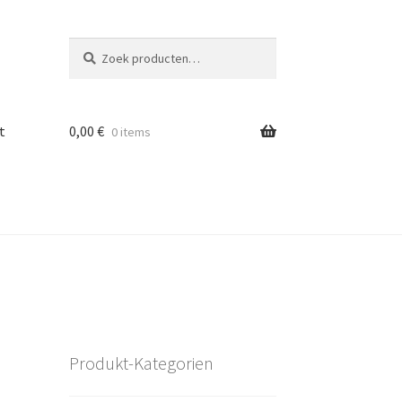
Zoeken
Zoeken
naar:
t
0,00
€
0 items
Produkt-Kategorien