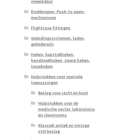
inwerpdeur
Drukknopen, Push-to-open-
mechanisme
Flightcase fittingen
Geleidingssystemen, laden,
geleiderails
Haken, kapstokhaken,
handdoekhaken, zware haken,
touwhaken
Hulpstukken voor speciale
toepassingen
Beslag voor jacht en boot
Hulpstukken voor de
medische sector, laboratoria
en cleanrooms
Klassiek antiek en vintage
stijl beslag