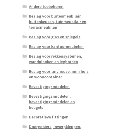
Andere toebehoren
Beslag voor buitenmeubilair,
buitenkeuken, tuinmeubilair en
terrasmeubilair
Beslag voor glas en spiegels
Beslag voor kantoormeubelen
Beslag voor rekkensystemen,
wandplanken en legborden
Beslag voor tinyhouse, mini huis
en wooncontainer
Bevestigingsmiddelen
Bevestigingsmiddelen,
bevestigingsmiddelen en
beugels
Decoratieve fittingen
Doorgooiers, inwerpkleppen,