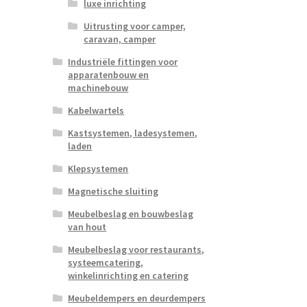
luxe inrichting
Uitrusting voor camper,
caravan, camper
Industriële fittingen voor
apparatenbouw en
machinebouw
Kabelwartels
Kastsystemen, ladesystemen,
laden
Klepsystemen
Magnetische sluiting
Meubelbeslag en bouwbeslag
van hout
Meubelbeslag voor restaurants,
systeemcatering,
winkelinrichting en catering
Meubeldempers en deurdempers