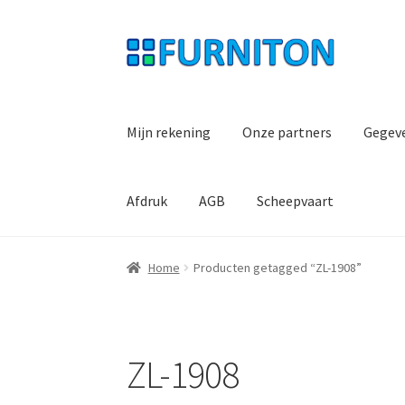
Ga
Ga
door
naar
naar
de
navigatie
inhoud
Mijn rekening
Onze partners
Gegev
Afdruk
AGB
Scheepvaart
Home
Producten getagged “ZL-1908”
ZL-1908