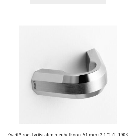
ZweiL® roestvrijstalen meubelknop, 51 mm (2,1 “) ZL-1903.