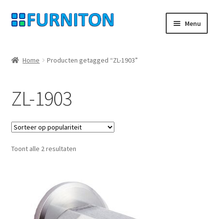
Ga
Ga
Menu
door
naar
naar
de
Mijn rekening
navigatie
inhoud
Home
Producten getagged “ZL-1903”
Onze partners
ZL-1903
Gegevensbescherming
Herroepingsrecht
Gesorteerd
Toont alle 2 resultaten
Neem contact op met
op
populariteit
Afdruk
AGB