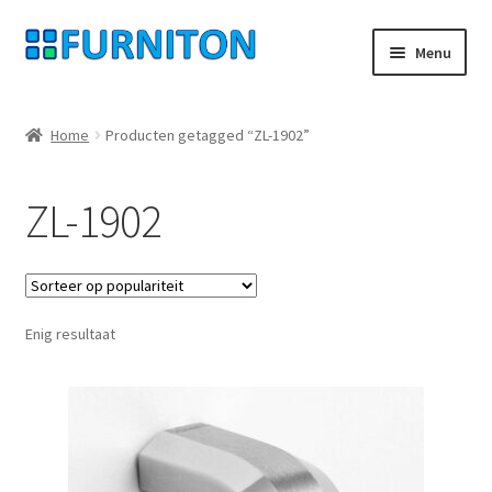
Ga
Ga
Menu
door
naar
naar
de
Mijn rekening
navigatie
inhoud
Home
Producten getagged “ZL-1902”
Onze partners
ZL-1902
Gegevensbescherming
Herroepingsrecht
Enig resultaat
Neem contact op met
Afdruk
AGB