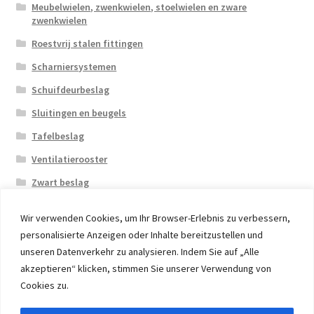
Meubelwielen, zwenkwielen, stoelwielen en zware
zwenkwielen
Roestvrij stalen fittingen
Scharniersystemen
Schuifdeurbeslag
Sluitingen en beugels
Tafelbeslag
Ventilatierooster
Zwart beslag
Wir verwenden Cookies, um Ihr Browser-Erlebnis zu verbessern,
personalisierte Anzeigen oder Inhalte bereitzustellen und
unseren Datenverkehr zu analysieren. Indem Sie auf „Alle
akzeptieren“ klicken, stimmen Sie unserer Verwendung von
© 2026 Eruon Trade UG, Germany, member of the ERUON
Cookies zu.
Group. High quality Furniture Fittings and Components