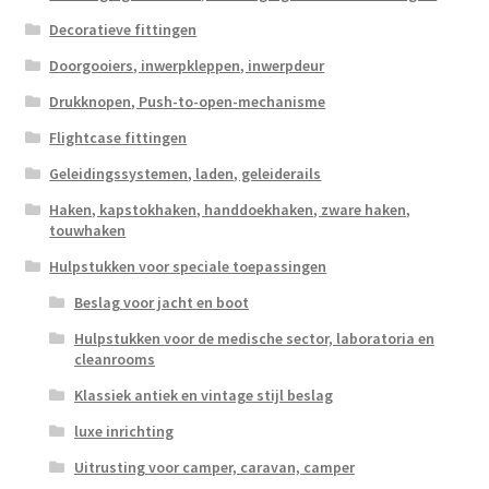
Decoratieve fittingen
Doorgooiers, inwerpkleppen, inwerpdeur
Drukknopen, Push-to-open-mechanisme
Flightcase fittingen
Geleidingssystemen, laden, geleiderails
Haken, kapstokhaken, handdoekhaken, zware haken,
touwhaken
Hulpstukken voor speciale toepassingen
Beslag voor jacht en boot
Hulpstukken voor de medische sector, laboratoria en
cleanrooms
Klassiek antiek en vintage stijl beslag
luxe inrichting
Uitrusting voor camper, caravan, camper