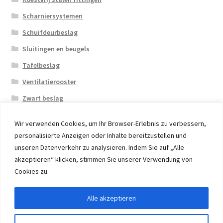
Scharniersystemen
Schuifdeurbeslag
Sluitingen en beugels
Tafelbeslag
Ventilatierooster
Zwart beslag
Wir verwenden Cookies, um Ihr Browser-Erlebnis zu verbessern,
personalisierte Anzeigen oder Inhalte bereitzustellen und
unseren Datenverkehr zu analysieren. Indem Sie auf „Alle
akzeptieren“ klicken, stimmen Sie unserer Verwendung von
© 2026 Eruon Trade UG, Germany, member of the ERUON
Cookies zu.
Group. High quality Furniture Fittings and Components
Alle akzeptieren
Withdraw from contract