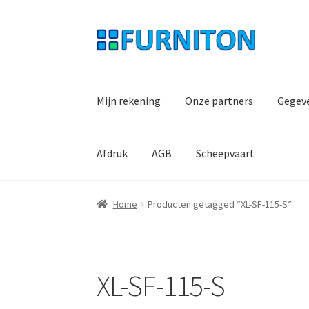
Ga
Ga
door
naar
naar
de
navigatie
inhoud
Mijn rekening
Onze partners
Gegev
Afdruk
AGB
Scheepvaart
Home
Producten getagged “XL-SF-115-S”
XL-SF-115-S