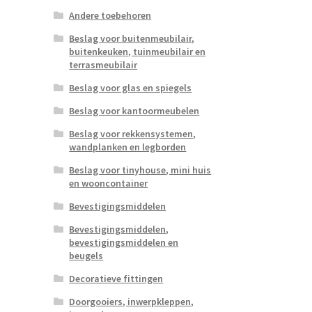
Andere toebehoren
Beslag voor buitenmeubilair,
buitenkeuken, tuinmeubilair en
terrasmeubilair
Beslag voor glas en spiegels
Beslag voor kantoormeubelen
Beslag voor rekkensystemen,
wandplanken en legborden
Beslag voor tinyhouse, mini huis
en wooncontainer
Bevestigingsmiddelen
Bevestigingsmiddelen,
bevestigingsmiddelen en
beugels
Decoratieve fittingen
Doorgooiers, inwerpkleppen,