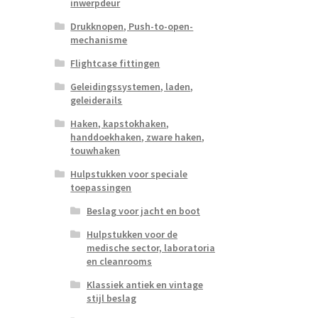
inwerpdeur
Drukknopen, Push-to-open-
mechanisme
Flightcase fittingen
Geleidingssystemen, laden,
geleiderails
Haken, kapstokhaken,
handdoekhaken, zware haken,
touwhaken
Hulpstukken voor speciale
toepassingen
Beslag voor jacht en boot
Hulpstukken voor de
medische sector, laboratoria
en cleanrooms
Klassiek antiek en vintage
stijl beslag