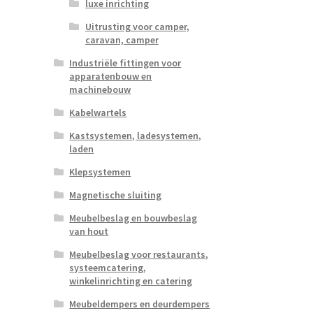
luxe inrichting
Uitrusting voor camper,
caravan, camper
Industriële fittingen voor
apparatenbouw en
machinebouw
Kabelwartels
Kastsystemen, ladesystemen,
laden
Klepsystemen
Magnetische sluiting
Meubelbeslag en bouwbeslag
van hout
Meubelbeslag voor restaurants,
systeemcatering,
winkelinrichting en catering
Meubeldempers en deurdempers