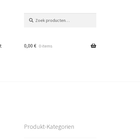
Zoeken
Zoeken
naar:
t
0,00
€
0 items
Produkt-Kategorien