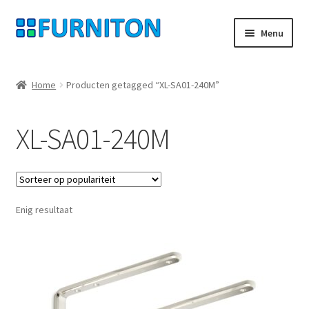
Ga
Ga
Menu
door
naar
naar
de
Mijn rekening
navigatie
inhoud
Home
Producten getagged “XL-SA01-240M”
Onze partners
XL-SA01-240M
Gegevensbescherming
Herroepingsrecht
Enig resultaat
Neem contact op met
Afdruk
AGB