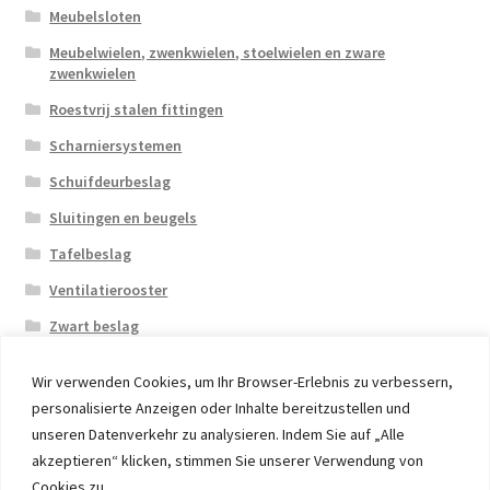
Meubelsloten
Meubelwielen, zwenkwielen, stoelwielen en zware
zwenkwielen
Roestvrij stalen fittingen
Scharniersystemen
Schuifdeurbeslag
Sluitingen en beugels
Tafelbeslag
Ventilatierooster
Zwart beslag
Wir verwenden Cookies, um Ihr Browser-Erlebnis zu verbessern,
personalisierte Anzeigen oder Inhalte bereitzustellen und
unseren Datenverkehr zu analysieren. Indem Sie auf „Alle
akzeptieren“ klicken, stimmen Sie unserer Verwendung von
© 2026 Eruon Trade UG, Germany, member of the ERUON
Cookies zu.