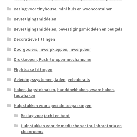
Beslag voor tinyhouse, mini huis en wooncontainer
Bevestigingsmiddelen
Bevestigingsmiddelen, bevestigingsmiddelen en beugels
Decoratieve fittingen
Doorgooiers, inwerpkleppen, inwerpdeur
Drukknopen, Push-to-open-mechanisme
Flightcase fittingen
Geleidingssystemen, laden, geleiderails
Haken, kapstokhaken, handdoekhaken, zware haken,
touwhaken
Hulpstukken voor speciale toepassingen
Beslag voor jacht en boot
Hulpstukken voor de medische sector, laboratoria en
cleanrooms