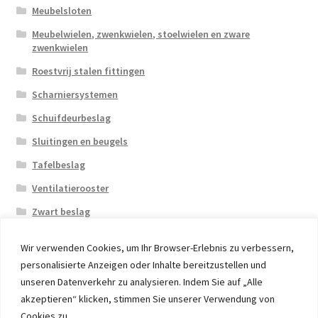
Meubelsloten
Meubelwielen, zwenkwielen, stoelwielen en zware
zwenkwielen
Roestvrij stalen fittingen
Scharniersystemen
Schuifdeurbeslag
Sluitingen en beugels
Tafelbeslag
Ventilatierooster
Zwart beslag
Wir verwenden Cookies, um Ihr Browser-Erlebnis zu verbessern,
personalisierte Anzeigen oder Inhalte bereitzustellen und
unseren Datenverkehr zu analysieren. Indem Sie auf „Alle
akzeptieren“ klicken, stimmen Sie unserer Verwendung von
© 2026 Eruon Trade UG, Germany, member of the ERUON
Cookies zu.