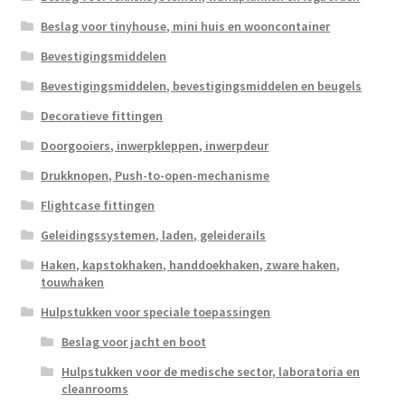
Beslag voor tinyhouse, mini huis en wooncontainer
Bevestigingsmiddelen
Bevestigingsmiddelen, bevestigingsmiddelen en beugels
Decoratieve fittingen
Doorgooiers, inwerpkleppen, inwerpdeur
Drukknopen, Push-to-open-mechanisme
Flightcase fittingen
Geleidingssystemen, laden, geleiderails
Haken, kapstokhaken, handdoekhaken, zware haken,
touwhaken
Hulpstukken voor speciale toepassingen
Beslag voor jacht en boot
Hulpstukken voor de medische sector, laboratoria en
cleanrooms