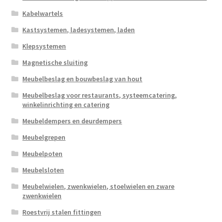
Kabelwartels
Kastsystemen, ladesystemen, laden
Klepsystemen
Magnetische sluiting
Meubelbeslag en bouwbeslag van hout
Meubelbeslag voor restaurants, systeemcatering,
winkelinrichting en catering
Meubeldempers en deurdempers
Meubelgrepen
Meubelpoten
Meubelsloten
Meubelwielen, zwenkwielen, stoelwielen en zware
zwenkwielen
Roestvrij stalen fittingen