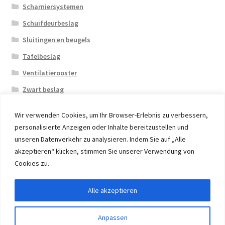
Scharniersystemen
Schuifdeurbeslag
Sluitingen en beugels
Tafelbeslag
Ventilatierooster
Zwart beslag
Wir verwenden Cookies, um Ihr Browser-Erlebnis zu verbessern,
personalisierte Anzeigen oder Inhalte bereitzustellen und
unseren Datenverkehr zu analysieren. Indem Sie auf „Alle
akzeptieren“ klicken, stimmen Sie unserer Verwendung von
© 2026 Eruon Trade UG, Germany, member of the ERUON
Cookies zu.
Group. High quality Furniture Fittings and Components
Alle akzeptieren
Withdraw from contract
Anpassen