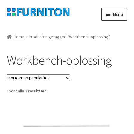
Ga
Ga
Menu
door
naar
naar
de
Mijn rekening
navigatie
inhoud
Home
Producten getagged “Workbench-oplossing”
Onze partners
Workbench-oplossing
Gegevensbescherming
Herroepingsrecht
Gesorteerd
Toont alle 2 resultaten
Neem contact op met
op
populariteit
Afdruk
AGB