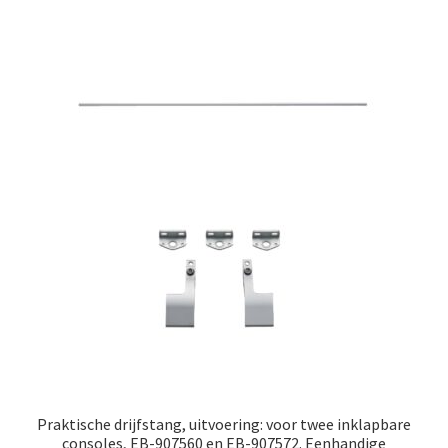
Praktische drijfstang, uitvoering: voor twee inklapbare
consoles, EB-907560 en EB-907572. Eenhandige