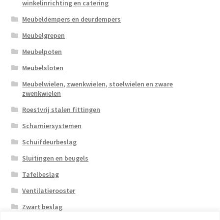
winkelinrichting en catering
Meubeldempers en deurdempers
Meubelgrepen
Meubelpoten
Meubelsloten
Meubelwielen, zwenkwielen, stoelwielen en zware
zwenkwielen
Roestvrij stalen fittingen
Scharniersystemen
Schuifdeurbeslag
Sluitingen en beugels
Tafelbeslag
Ventilatierooster
Zwart beslag