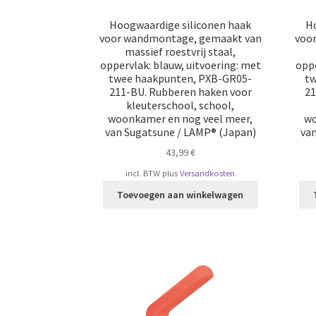
Hoogwaardige siliconen haak
Ho
voor wandmontage, gemaakt van
voo
massief roestvrij staal,
oppervlak: blauw, uitvoering: met
oppe
twee haakpunten, PXB-GR05-
tw
211-BU. Rubberen haken voor
21
kleuterschool, school,
woonkamer en nog veel meer,
wo
van Sugatsune / LAMP® (Japan)
va
43,99
€
incl. BTW
plus
Versandkosten
Toevoegen aan winkelwagen