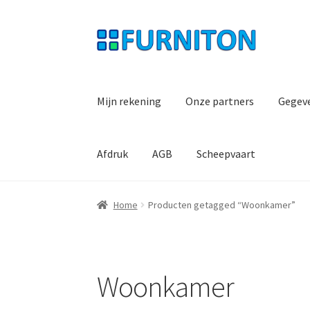
Ga
Ga
door
naar
naar
de
navigatie
inhoud
Mijn rekening
Onze partners
Gegev
Afdruk
AGB
Scheepvaart
Home
Producten getagged “Woonkamer”
Woonkamer