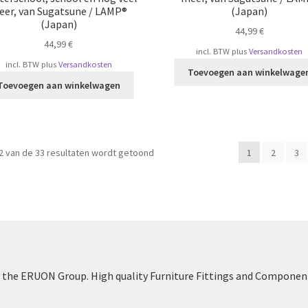
eer, van Sugatsune / LAMP®
(Japan)
(Japan)
44,99
€
44,99
€
incl. BTW
plus
Versandkosten
incl. BTW
plus
Versandkosten
Toevoegen aan winkelwage
Toevoegen aan winkelwagen
Gesorteerd
2 van de 33 resultaten wordt getoond
1
2
3
op
populariteit
the ERUON Group. High quality Furniture Fittings and Componen