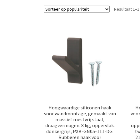
Resultaat 1–1
Hoogwaardige siliconen haak
Ho
voor wandmontage, gemaakt van
voo
massief roestvrij staal,
draagvermogen: 8 kg, oppervlak:
oppe
donkergrijs, PXB-GN05-111-DG.
tw
Rubberen haak voor
2