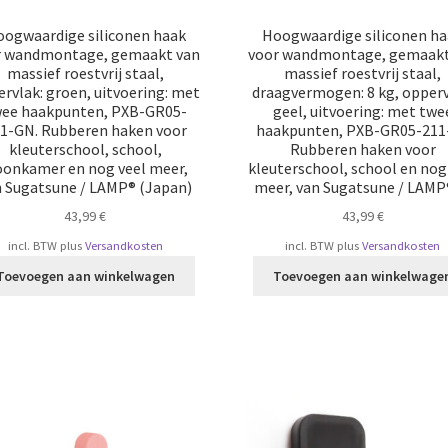
ogwaardige siliconen haak
Hoogwaardige siliconen h
r wandmontage, gemaakt van
voor wandmontage, gemaakt
massief roestvrij staal,
massief roestvrij staal,
rvlak: groen, uitvoering: met
draagvermogen: 8 kg, opperv
ee haakpunten, PXB-GR05-
geel, uitvoering: met twe
1-GN. Rubberen haken voor
haakpunten, PXB-GR05-211-
kleuterschool, school,
Rubberen haken voor
onkamer en nog veel meer,
kleuterschool, school en nog
n Sugatsune / LAMP® (Japan)
meer, van Sugatsune / LAMP
43,99
€
43,99
€
incl. BTW
plus
Versandkosten
incl. BTW
plus
Versandkosten
Toevoegen aan winkelwagen
Toevoegen aan winkelwage