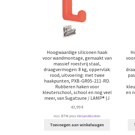
Hoogwaardige siliconen haak
Ho
voor wandmontage, gemaakt van
voo
massief roestvrij staal,
draagvermogen: 8 kg, oppervlak:
draa
rood, uitvoering: met twee
pas
haakpunten, PXB-GR05-211-RD.
Rubberen haken voor
kleu
kleuterschool, school en nog veel
en n
meer, van Sugatsune / LAMP® (J
43,99
€
incl. BTW
plus
Versandkosten
Toevoegen aan winkelwagen