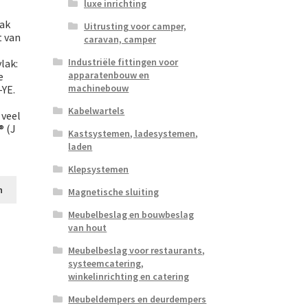
luxe inrichting
aak
Uitrusting voor camper,
 van
caravan, camper
Industriële fittingen voor
lak:
apparatenbouw en
e
machinebouw
YE.
Kabelwartels
 veel
® (J
Kastsystemen, ladesystemen,
laden
Klepsystemen
n
Magnetische sluiting
Meubelbeslag en bouwbeslag
van hout
Meubelbeslag voor restaurants,
systeemcatering,
winkelinrichting en catering
Meubeldempers en deurdempers