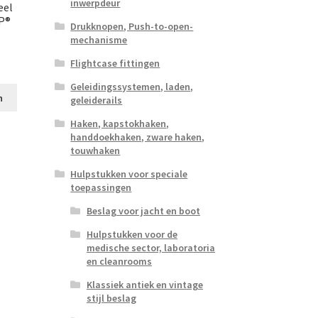
inwerpdeur
eel
P®
Drukknopen, Push-to-open-
mechanisme
Flightcase fittingen
Geleidingssystemen, laden,
n
geleiderails
Haken, kapstokhaken,
handdoekhaken, zware haken,
touwhaken
Hulpstukken voor speciale
toepassingen
Beslag voor jacht en boot
Hulpstukken voor de
medische sector, laboratoria
en cleanrooms
Klassiek antiek en vintage
stijl beslag