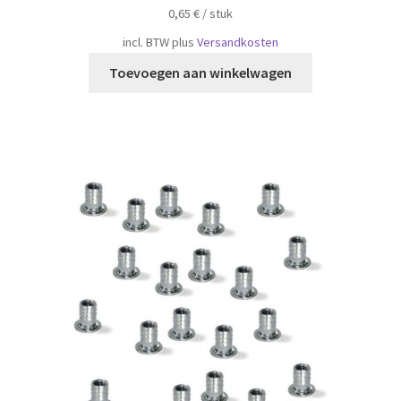
0,65
€
/
​​stuk
incl. BTW
plus
Versandkosten
Toevoegen aan winkelwagen