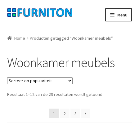
Ga
Ga
Menu
door
naar
naar
de
Mijn rekening
navigatie
inhoud
Home
Producten getagged “Woonkamer meubels”
Onze partners
Woonkamer meubels
Gegevensbescherming
Herroepingsrecht
Gesorteerd
Resultaat 1–12 van de 29 resultaten wordt getoond
Neem contact op met
op
populariteit
Afdruk
1
2
3
AGB