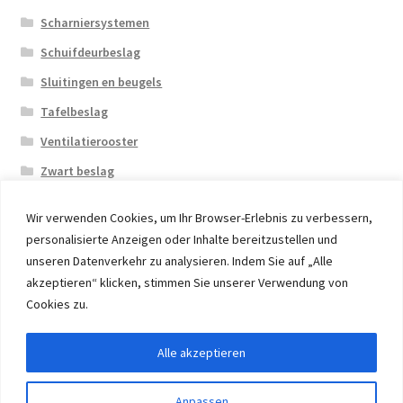
Scharniersystemen
Schuifdeurbeslag
Sluitingen en beugels
Tafelbeslag
Ventilatierooster
Zwart beslag
Wir verwenden Cookies, um Ihr Browser-Erlebnis zu verbessern,
personalisierte Anzeigen oder Inhalte bereitzustellen und
unseren Datenverkehr zu analysieren. Indem Sie auf „Alle
akzeptieren“ klicken, stimmen Sie unserer Verwendung von
© 2026 Eruon Trade UG, Germany, member of the ERUON
Cookies zu.
Group. High quality Furniture Fittings and Components
Alle akzeptieren
Withdraw from contract
Anpassen