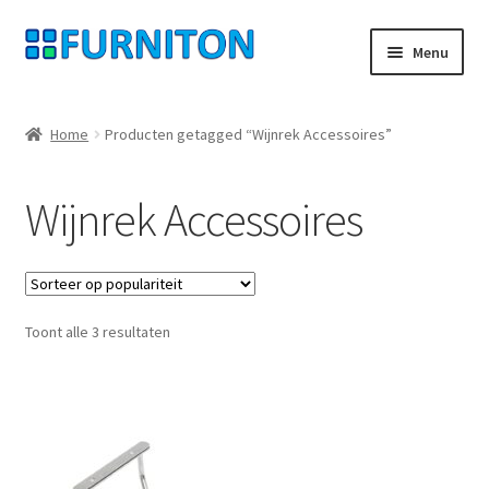
Ga
Ga
Menu
door
naar
naar
de
Mijn rekening
navigatie
inhoud
Home
Producten getagged “Wijnrek Accessoires”
Onze partners
Wijnrek Accessoires
Gegevensbescherming
Herroepingsrecht
Gesorteerd
Toont alle 3 resultaten
Neem contact op met
op
populariteit
Afdruk
AGB