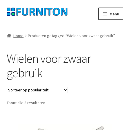
Ga
Ga
Menu
door
naar
naar
de
Mijn rekening
navigatie
inhoud
Home
Producten getagged “Wielen voor zwaar gebruik”
Onze partners
Wielen voor zwaar
Gegevensbescherming
gebruik
Herroepingsrecht
Neem contact op met
Gesorteerd
Toont alle 3 resultaten
Afdruk
op
populariteit
AGB