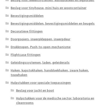
Beslag voor rekkensystemen, wandplanken en legborden
Beslag voor tinyhouse, mini huis en wooncontainer
Bevestigingsmiddelen
Bevestigingsmiddelen, bevestigingsmiddelen en beugels
Decoratieve fittingen
Doorgooiers, inwerpkleppen, inwerpdeur
Drukknopen, Push-to-open-mechanisme
Flightcase fittingen
Geleidingssystemen, laden, geleiderails
Haken, kapstokhaken, handdoekhaken, zware haken,
touwhaken
Hulpstukken voor speciale toepassingen
Beslag voor jacht en boot
Hulpstukken voor de medische sector, laboratoria en
cleanrooms