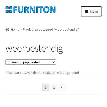
Ga
Ga
Menu
door
naar
naar
de
Mijn rekening
navigatie
inhoud
Home
Producten getagged “weerbestendig”
Onze partners
weerbestendig
Gegevensbescherming
Herroepingsrecht
Gesorteerd
Resultaat 1–12 van de 21 resultaten wordt getoond
Neem contact op met
op
populariteit
Afdruk
1
2
AGB