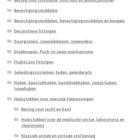
Bevestigingsmiddelen
Bevestigingsmiddelen, bevestigingsmiddelen en beugels
Decoratieve fittingen
Doorgooiers, inwerpkleppen, inwerpdeur
Drukknopen, Push-to-open-mechanisme
Flightcase fittingen
Geleidingssystemen, laden, geleiderails
Haken, kapstokhaken, handdoekhaken, zware haken,
touwhaken
Hulpstukken voor speciale toepassingen
Beslag voor jacht en boot
Hulpstukken voor de medische sector, laboratoria en
cleanrooms
Klassiek antiek en vintage stijl beslag