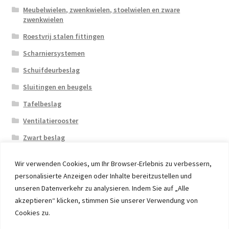
Meubelwielen, zwenkwielen, stoelwielen en zware
zwenkwielen
Roestvrij stalen fittingen
Scharniersystemen
Schuifdeurbeslag
Sluitingen en beugels
Tafelbeslag
Ventilatierooster
Zwart beslag
Wir verwenden Cookies, um Ihr Browser-Erlebnis zu verbessern,
personalisierte Anzeigen oder Inhalte bereitzustellen und
unseren Datenverkehr zu analysieren. Indem Sie auf „Alle
akzeptieren“ klicken, stimmen Sie unserer Verwendung von
© 2026 Eruon Trade UG, Germany, member of the ERUON
Cookies zu.
Group. High quality Furniture Fittings and Components