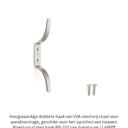
meerde
variatie
Deze
optie
kan
gekoze
worden
op
de
produc
Hoogwaardige dubbele haak van V2A roestvrij staal voor
wandmontage, geschikt voor het oprollen van touwen.
Roestvrij stalen haak RB-102 van Sugatsune / LAMP®