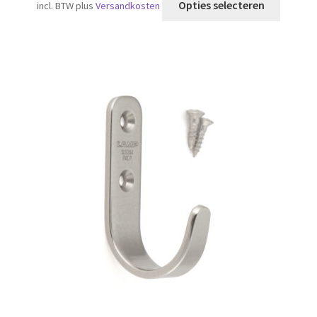
Opties selecteren
incl. BTW
plus
Versandkosten
produc
heeft
meerde
variatie
Deze
optie
kan
gekoze
worden
op
de
produc