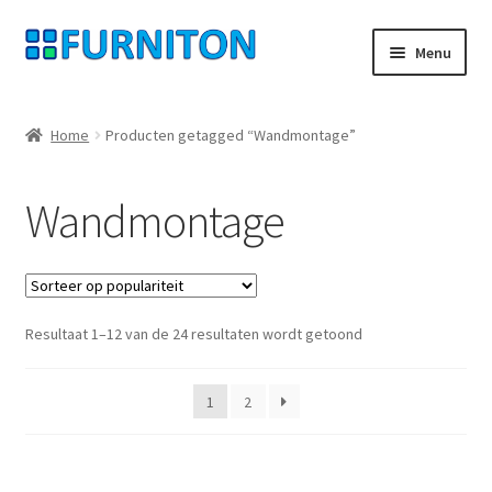
Ga
Ga
Menu
door
naar
naar
de
Mijn rekening
navigatie
inhoud
Home
Producten getagged “Wandmontage”
Onze partners
Wandmontage
Gegevensbescherming
Herroepingsrecht
Gesorteerd
Resultaat 1–12 van de 24 resultaten wordt getoond
Neem contact op met
op
populariteit
Afdruk
1
2
AGB