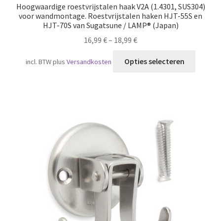
Hoogwaardige roestvrijstalen haak V2A (1.4301, SUS304)
voor wandmontage. Roestvrijstalen haken HJT-55S en
HJT-70S van Sugatsune / LAMP® (Japan)
16,99
€
–
18,99
€
Dit
Opties selecteren
incl. BTW
plus
Versandkosten
produc
heeft
meerde
variatie
Deze
optie
kan
gekoze
worden
op
de
produc