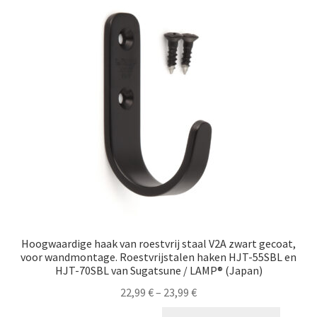
Scheepvaart
Hoogwaardige haak van roestvrij staal V2A zwart gecoat,
voor wandmontage. Roestvrijstalen haken HJT-55SBL en
HJT-70SBL van Sugatsune / LAMP® (Japan)
22,99
€
–
23,99
€
Dit