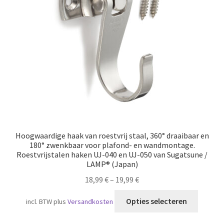
Hoogwaardige haak van roestvrij staal, 360° draaibaar en
180° zwenkbaar voor plafond- en wandmontage.
Roestvrijstalen haken UJ-040 en UJ-050 van Sugatsune /
LAMP® (Japan)
18,99
€
–
19,99
€
Dit
Opties selecteren
incl. BTW
plus
Versandkosten
produc
heeft