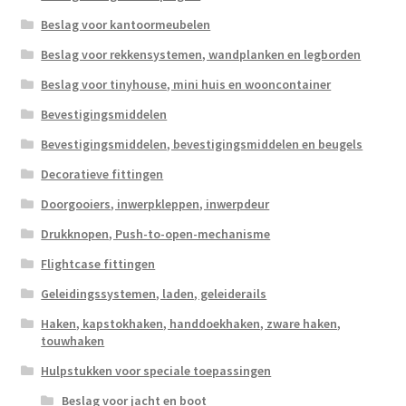
Beslag voor kantoormeubelen
Beslag voor rekkensystemen, wandplanken en legborden
Beslag voor tinyhouse, mini huis en wooncontainer
Bevestigingsmiddelen
Bevestigingsmiddelen, bevestigingsmiddelen en beugels
Decoratieve fittingen
Doorgooiers, inwerpkleppen, inwerpdeur
Drukknopen, Push-to-open-mechanisme
Flightcase fittingen
Geleidingssystemen, laden, geleiderails
Haken, kapstokhaken, handdoekhaken, zware haken,
touwhaken
Hulpstukken voor speciale toepassingen
Beslag voor jacht en boot