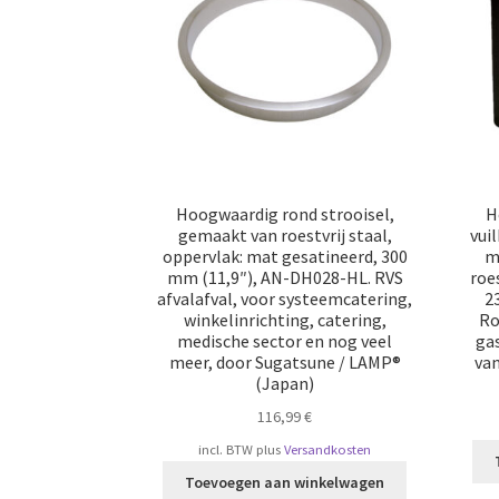
Hoogwaardig rond strooisel,
H
gemaakt van roestvrij staal,
vui
oppervlak: mat gesatineerd, 300
m
mm (11,9″), AN-DH028-HL. RVS
roe
afvalafval, voor systeemcatering,
2
winkelinrichting, catering,
Ro
medische sector en nog veel
ga
meer, door Sugatsune / LAMP®
va
(Japan)
116,99
€
incl. BTW
plus
Versandkosten
Toevoegen aan winkelwagen