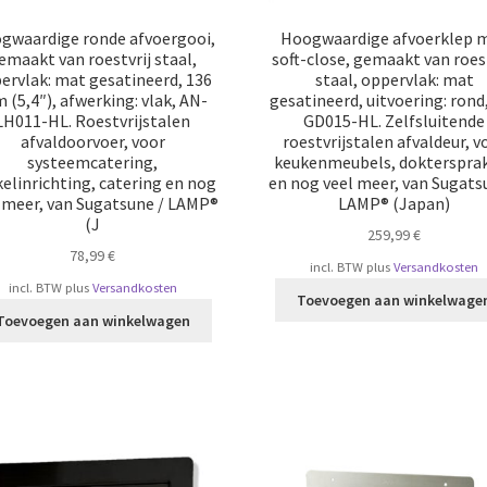
gwaardige ronde afvoergooi,
Hoogwaardige afvoerklep 
emaakt van roestvrij staal,
soft-close, gemaakt van roest
ervlak: mat gesatineerd, 136
staal, oppervlak: mat
(5,4″), afwerking: vlak, AN-
gesatineerd, uitvoering: rond
LH011-HL. Roestvrijstalen
GD015-HL. Zelfsluitende
afvaldoorvoer, voor
roestvrijstalen afvaldeur, v
systeemcatering,
keukenmeubels, doktersprak
elinrichting, catering en nog
en nog veel meer, van Sugats
 meer, van Sugatsune / LAMP®
LAMP® (Japan)
(J
259,99
€
78,99
€
incl. BTW
plus
Versandkosten
incl. BTW
plus
Versandkosten
Toevoegen aan winkelwage
Toevoegen aan winkelwagen