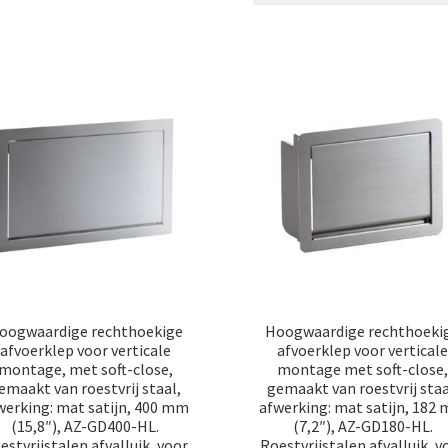
oogwaardige rechthoekige
Hoogwaardige rechthoeki
afvoerklep voor verticale
afvoerklep voor vertical
montage, met soft-close,
montage met soft-close
emaakt van roestvrij staal,
gemaakt van roestvrij staa
werking: mat satijn, 400 mm
afwerking: mat satijn, 182
(15,8″), AZ-GD400-HL.
(7,2″), AZ-GD180-HL.
estvrijstalen afvalluik, voor
Roestvrijstalen afvalluik, v