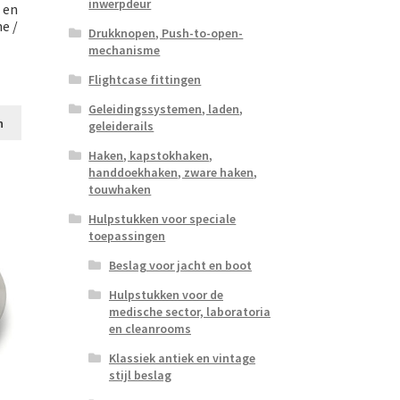
inwerpdeur
 en
e /
Drukknopen, Push-to-open-
mechanisme
Flightcase fittingen
Geleidingssystemen, laden,
n
geleiderails
Haken, kapstokhaken,
handdoekhaken, zware haken,
touwhaken
Hulpstukken voor speciale
toepassingen
Beslag voor jacht en boot
Hulpstukken voor de
medische sector, laboratoria
en cleanrooms
Klassiek antiek en vintage
stijl beslag