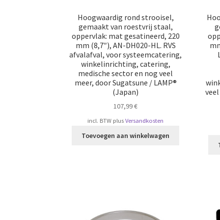
Hoogwaardig rond strooisel,
Hoo
gemaakt van roestvrij staal,
g
oppervlak: mat gesatineerd, 220
opp
mm (8,7″), AN-DH020-HL. RVS
mm 
afvalafval, voor systeemcatering,
winkelinrichting, catering,
medische sector en nog veel
meer, door Sugatsune / LAMP®
wink
(Japan)
veel
107,99
€
incl. BTW
plus
Versandkosten
Toevoegen aan winkelwagen