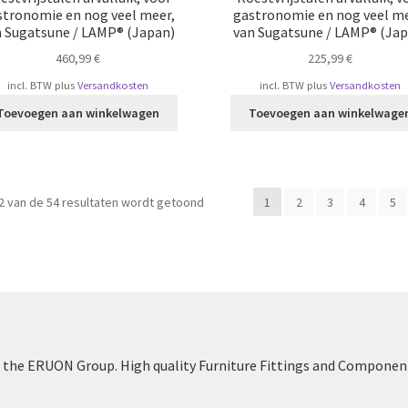
stronomie en nog veel meer,
gastronomie en nog veel me
n Sugatsune / LAMP® (Japan)
van Sugatsune / LAMP® (Jap
460,99
€
225,99
€
incl. BTW
plus
Versandkosten
incl. BTW
plus
Versandkosten
Toevoegen aan winkelwagen
Toevoegen aan winkelwage
Gesorteerd
2 van de 54 resultaten wordt getoond
1
2
3
4
5
op
populariteit
the ERUON Group. High quality Furniture Fittings and Componen