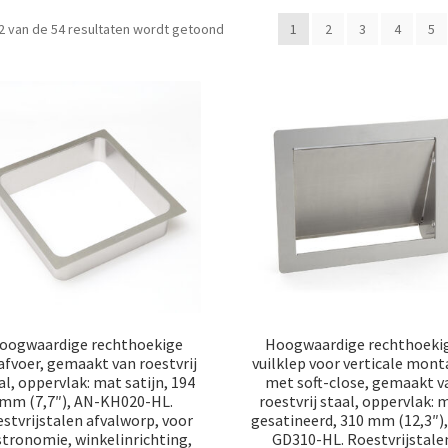
Gesorteerd
2 van de 54 resultaten wordt getoond
1
2
3
4
5
op
populariteit
oogwaardige rechthoekige
Hoogwaardige rechthoeki
lafvoer, gemaakt van roestvrij
vuilklep voor verticale mont
al, oppervlak: mat satijn, 194
met soft-close, gemaakt v
mm (7,7″), AN-KH020-HL.
roestvrij staal, oppervlak: 
stvrijstalen afvalworp, voor
gesatineerd, 310 mm (12,3″),
tronomie, winkelinrichting,
GD310-HL. Roestvrijstale