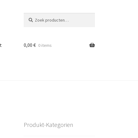
Zoeken
Zoeken
naar:
t
0,00
€
0 items
Produkt-Kategorien