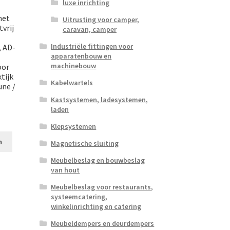
luxe inrichting
met
Uitrusting voor camper,
vrij
caravan, camper
Industriële fittingen voor
, AD-
apparatenbouw en
machinebouw
oor
tijk
Kabelwartels
une /
Kastsystemen, ladesystemen,
laden
Klepsystemen
n
Magnetische sluiting
Meubelbeslag en bouwbeslag
van hout
Meubelbeslag voor restaurants,
systeemcatering,
winkelinrichting en catering
Meubeldempers en deurdempers