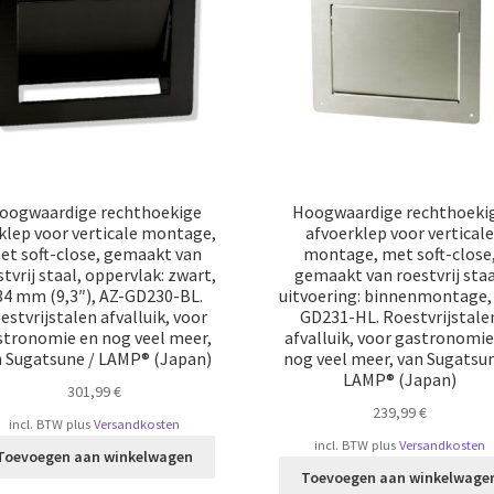
oogwaardige rechthoekige
Hoogwaardige rechthoeki
lklep voor verticale montage,
afvoerklep voor vertical
et soft-close, gemaakt van
montage, met soft-close
stvrij staal, oppervlak: zwart,
gemaakt van roestvrij staa
34 mm (9,3″), AZ-GD230-BL.
uitvoering: binnenmontage,
estvrijstalen afvalluik, voor
GD231-HL. Roestvrijstale
stronomie en nog veel meer,
afvalluik, voor gastronomie
n Sugatsune / LAMP® (Japan)
nog veel meer, van Sugatsun
LAMP® (Japan)
301,99
€
239,99
€
incl. BTW
plus
Versandkosten
incl. BTW
plus
Versandkosten
Toevoegen aan winkelwagen
Toevoegen aan winkelwage