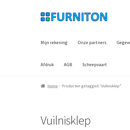
Ga
Ga
door
naar
naar
de
navigatie
inhoud
Mijn rekening
Onze partners
Gegev
Afdruk
AGB
Scheepvaart
Home
Producten getagged “Vuilnisklep”
Vuilnisklep