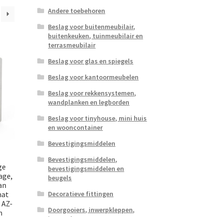
Andere toebehoren
Beslag voor buitenmeubilair,
buitenkeuken, tuinmeubilair en
terrasmeubilair
Beslag voor glas en spiegels
Beslag voor kantoormeubelen
Beslag voor rekkensystemen,
wandplanken en legborden
Beslag voor tinyhouse, mini huis
en wooncontainer
Bevestigingsmiddelen
Bevestigingsmiddelen,
ge
bevestigingsmiddelen en
age,
beugels
an
mat
Decoratieve fittingen
 AZ-
Doorgooiers, inwerpkleppen,
n