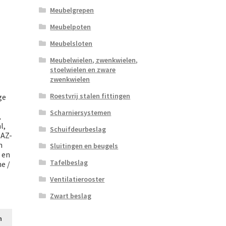
Meubelgrepen
Meubelpoten
Meubelsloten
Meubelwielen, zwenkwielen,
stoelwielen en zware
zwenkwielen
Roestvrij stalen fittingen
ge
e
Scharniersystemen
,
l,
Schuifdeurbeslag
 AZ-
n
Sluitingen en beugels
 en
Tafelbeslag
e /
Ventilatierooster
Zwart beslag
n