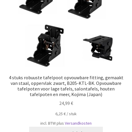
Scheepvaart
4 stuks robuuste tafelpoot opvouwbare fitting, gemaakt
van staal, oppervlak: zwart, B205-KTL-BK. Opvouwbare
tafelpoten voor lage tafels, salontafels, houten
tafelpoten en meer, Kojima (Japan)
24,99
€
6,25
€
/
​​stuk
incl. BTW
plus
Versandkosten