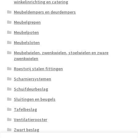
winkelinrichting en catering
Meubeldempers en deurdempers
Meubelgrepen
Meubelpoten
Meubelsloten
Meubelwielen, zwenkwielen, stoelwielen en zware
zwenkwielen
Roestvrij stalen fittingen
Scharniersystemen
Schuifdeurbeslag
Sluitingen en beugels
Tafelbeslag
Ventilatierooster
Zwart beslag