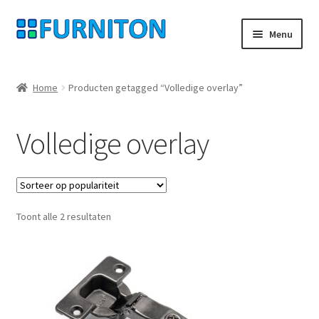
Ga
Ga
Menu
door
naar
naar
de
Mijn rekening
navigatie
inhoud
Home
Producten getagged “Volledige overlay”
Onze partners
Volledige overlay
Gegevensbescherming
Herroepingsrecht
Gesorteerd
Toont alle 2 resultaten
Neem contact op met
op
populariteit
Afdruk
AGB