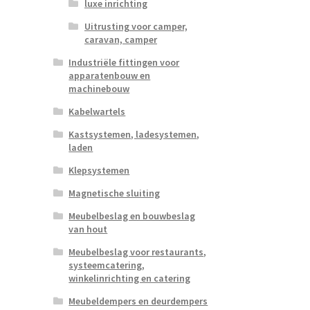
luxe inrichting
Uitrusting voor camper,
caravan, camper
Industriële fittingen voor
apparatenbouw en
machinebouw
Kabelwartels
Kastsystemen, ladesystemen,
laden
Klepsystemen
Magnetische sluiting
Meubelbeslag en bouwbeslag
van hout
Meubelbeslag voor restaurants,
systeemcatering,
winkelinrichting en catering
Meubeldempers en deurdempers