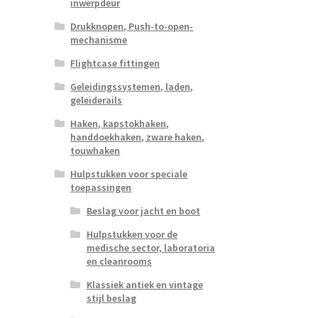
inwerpdeur
Drukknopen, Push-to-open-
mechanisme
Flightcase fittingen
Geleidingssystemen, laden,
geleiderails
Haken, kapstokhaken,
handdoekhaken, zware haken,
touwhaken
Hulpstukken voor speciale
toepassingen
Beslag voor jacht en boot
Hulpstukken voor de
medische sector, laboratoria
en cleanrooms
Klassiek antiek en vintage
stijl beslag