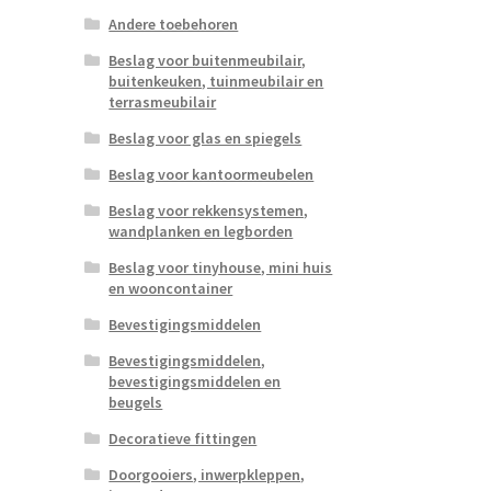
Andere toebehoren
Beslag voor buitenmeubilair,
buitenkeuken, tuinmeubilair en
terrasmeubilair
Beslag voor glas en spiegels
Beslag voor kantoormeubelen
Beslag voor rekkensystemen,
wandplanken en legborden
Beslag voor tinyhouse, mini huis
en wooncontainer
Bevestigingsmiddelen
Bevestigingsmiddelen,
bevestigingsmiddelen en
beugels
Decoratieve fittingen
Doorgooiers, inwerpkleppen,