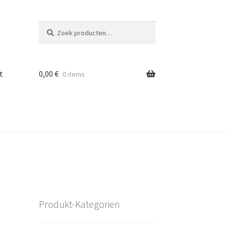
Zoeken
Zoeken
naar:
t
0,00
€
0 items
Produkt-Kategorien