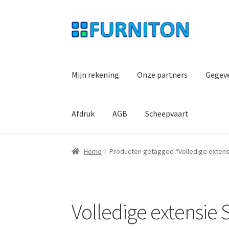
Ga
Ga
door
naar
naar
de
navigatie
inhoud
Mijn rekening
Onze partners
Gegev
Afdruk
AGB
Scheepvaart
Home
Producten getagged “Volledige extens
Volledige extensie