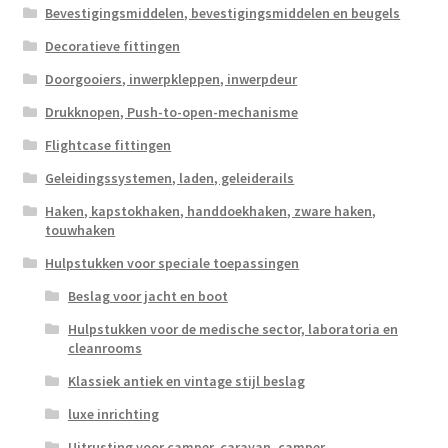
Bevestigingsmiddelen, bevestigingsmiddelen en beugels
Decoratieve fittingen
Doorgooiers, inwerpkleppen, inwerpdeur
Drukknopen, Push-to-open-mechanisme
Flightcase fittingen
Geleidingssystemen, laden, geleiderails
Haken, kapstokhaken, handdoekhaken, zware haken,
touwhaken
Hulpstukken voor speciale toepassingen
Beslag voor jacht en boot
Hulpstukken voor de medische sector, laboratoria en
cleanrooms
Klassiek antiek en vintage stijl beslag
luxe inrichting
Uitrusting voor camper, caravan, camper