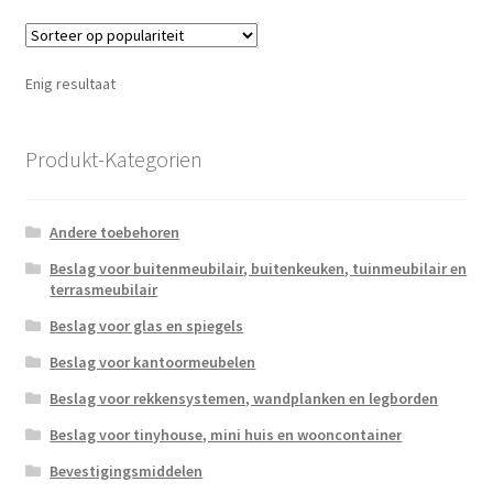
variatie
Deze
optie
Enig resultaat
kan
gekoze
worden
Produkt-Kategorien
op
de
Andere toebehoren
produc
Beslag voor buitenmeubilair, buitenkeuken, tuinmeubilair en
terrasmeubilair
Beslag voor glas en spiegels
Beslag voor kantoormeubelen
Beslag voor rekkensystemen, wandplanken en legborden
Beslag voor tinyhouse, mini huis en wooncontainer
Bevestigingsmiddelen