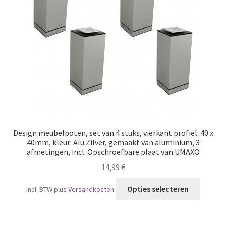
Scheepvaart
Design meubelpoten, set van 4 stuks, vierkant profiel: 40 x
40mm, kleur: Alu Zilver, gemaakt van aluminium, 3
afmetingen, incl. Opschroefbare plaat van UMAXO
14,99
€
Dit
Opties selecteren
incl. BTW
plus
Versandkosten
produc
heeft
meerde