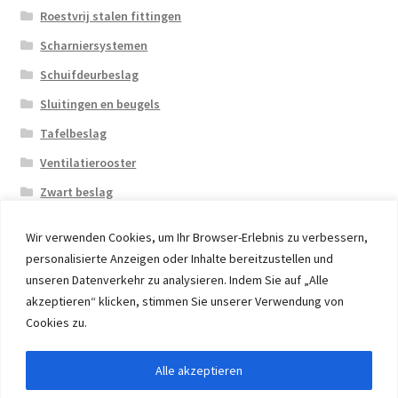
Roestvrij stalen fittingen
Scharniersystemen
Schuifdeurbeslag
Sluitingen en beugels
Tafelbeslag
Ventilatierooster
Zwart beslag
Wir verwenden Cookies, um Ihr Browser-Erlebnis zu verbessern,
personalisierte Anzeigen oder Inhalte bereitzustellen und
unseren Datenverkehr zu analysieren. Indem Sie auf „Alle
akzeptieren“ klicken, stimmen Sie unserer Verwendung von
© 2026 Eruon Trade UG, Germany, member of the ERUON
Cookies zu.
Group. High quality Furniture Fittings and Components
Alle akzeptieren