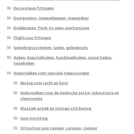
Decoratieve fittingen
Doorgooiers, inwerpkleppen, inwerpdeur
Drukknopen, Push-to-open-mechanisme
Flightcase fittingen
Geleidingssystemen, laden, geleiderails
Haken, kapstokhaken, handdoekhaken, zware haken,
touwhaken
Hulpstukken voor speciale toepassingen
Beslag voor jacht en boot
Hulpstukken voor de medische sector, laboratoria en
cleanrooms
Klassiek antiek en vintage stijl beslag
luxe inrichting
Uitrusting voor camper, caravan, camper