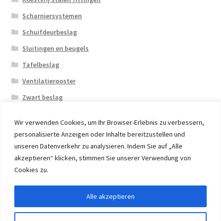
Scharniersystemen
Schuifdeurbeslag
Sluitingen en beugels
Tafelbeslag
Ventilatierooster
Zwart beslag
Wir verwenden Cookies, um Ihr Browser-Erlebnis zu verbessern,
personalisierte Anzeigen oder Inhalte bereitzustellen und
unseren Datenverkehr zu analysieren. Indem Sie auf „Alle
akzeptieren“ klicken, stimmen Sie unserer Verwendung von
© 2026 Eruon Trade UG, Germany, member of the ERUON
Cookies zu.
Group. High quality Furniture Fittings and Components
Alle akzeptieren
Withdraw from contract