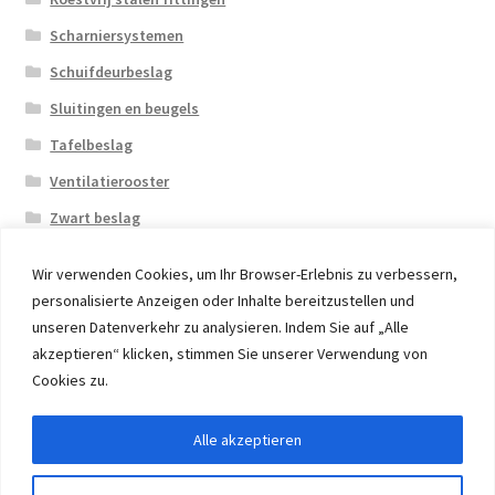
Scharniersystemen
Schuifdeurbeslag
Sluitingen en beugels
Tafelbeslag
Ventilatierooster
Zwart beslag
Wir verwenden Cookies, um Ihr Browser-Erlebnis zu verbessern,
personalisierte Anzeigen oder Inhalte bereitzustellen und
unseren Datenverkehr zu analysieren. Indem Sie auf „Alle
akzeptieren“ klicken, stimmen Sie unserer Verwendung von
© 2026 Eruon Trade UG, Germany, member of the ERUON
Cookies zu.
Group. High quality Furniture Fittings and Components
Alle akzeptieren
Withdraw from contract