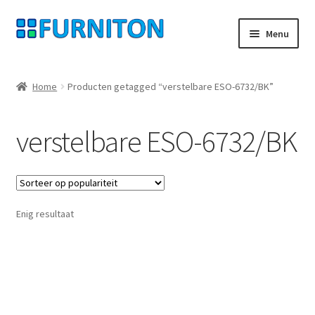
Ga
Ga
Menu
door
naar
naar
de
Mijn rekening
navigatie
inhoud
Home
Producten getagged “verstelbare ESO-6732/BK”
Onze partners
verstelbare ESO-6732/BK
Gegevensbescherming
Herroepingsrecht
Enig resultaat
Neem contact op met
Afdruk
AGB