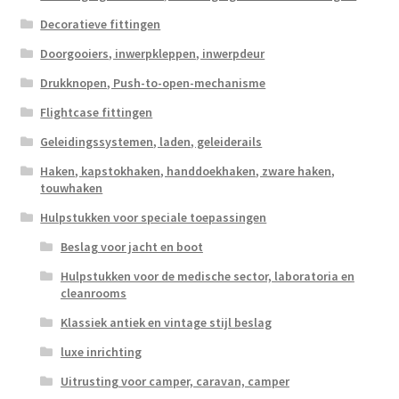
Decoratieve fittingen
Doorgooiers, inwerpkleppen, inwerpdeur
Drukknopen, Push-to-open-mechanisme
Flightcase fittingen
Geleidingssystemen, laden, geleiderails
Haken, kapstokhaken, handdoekhaken, zware haken,
touwhaken
Hulpstukken voor speciale toepassingen
Beslag voor jacht en boot
Hulpstukken voor de medische sector, laboratoria en
cleanrooms
Klassiek antiek en vintage stijl beslag
luxe inrichting
Uitrusting voor camper, caravan, camper