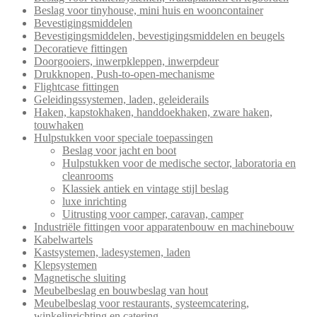
Beslag voor tinyhouse, mini huis en wooncontainer
Bevestigingsmiddelen
Bevestigingsmiddelen, bevestigingsmiddelen en beugels
Decoratieve fittingen
Doorgooiers, inwerpkleppen, inwerpdeur
Drukknopen, Push-to-open-mechanisme
Flightcase fittingen
Geleidingssystemen, laden, geleiderails
Haken, kapstokhaken, handdoekhaken, zware haken,
touwhaken
Hulpstukken voor speciale toepassingen
Beslag voor jacht en boot
Hulpstukken voor de medische sector, laboratoria en
cleanrooms
Klassiek antiek en vintage stijl beslag
luxe inrichting
Uitrusting voor camper, caravan, camper
Industriële fittingen voor apparatenbouw en machinebouw
Kabelwartels
Kastsystemen, ladesystemen, laden
Klepsystemen
Magnetische sluiting
Meubelbeslag en bouwbeslag van hout
Meubelbeslag voor restaurants, systeemcatering,
winkelinrichting en catering