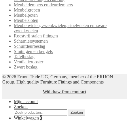
Meubeldempers en deurdempers
Meubelgrepen
Meubelpoten
Meubelsloten
Meubelwielen, zwenkwielen, stoelwielen en zware
zwenkwielen
Roestvrij stalen fittingen
Scharniersystemen
Schuifdeurbeslag
Sluitingen en beugels
Tafelbeslag
Ventilatierooster
Zwart beslag
© 2026 Eruon Trade UG, Germany, member of the ERUON
Group. High quality Furniture Fittings and Components
Withdraw from contract
Mijn account
Zoeken
Zoeken
Zoeken
naar:
Winkelwagen
0