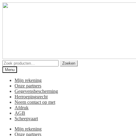
Ga
Ga
door
naar
naar
de
navigatie
inhoud
Zoeken
Zoeken
naar:
Menu
Mijn rekening
Onze partners
Gegevensbescherming
Herroepingsrecht
Neem contact op met
Afdruk
AGB
Scheepvaart
Mijn rekening
Onze partners