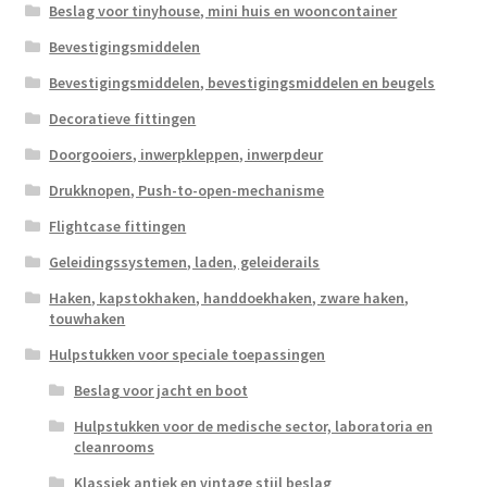
Beslag voor tinyhouse, mini huis en wooncontainer
Bevestigingsmiddelen
Bevestigingsmiddelen, bevestigingsmiddelen en beugels
Decoratieve fittingen
Doorgooiers, inwerpkleppen, inwerpdeur
Drukknopen, Push-to-open-mechanisme
Flightcase fittingen
Geleidingssystemen, laden, geleiderails
Haken, kapstokhaken, handdoekhaken, zware haken,
touwhaken
Hulpstukken voor speciale toepassingen
Beslag voor jacht en boot
Hulpstukken voor de medische sector, laboratoria en
cleanrooms
Klassiek antiek en vintage stijl beslag