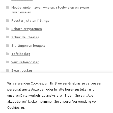
Meubelwielen, zwenkwielen, stoelwielen en zware
zwenkwielen
Roestvrij stalen fittingen
Scharniersystemen
Schuifdeurbeslag
Sluitingen en beugels
Tafelbeslag
Ventilatierooster
Zwart beslag
Wir verwenden Cookies, um Ihr Browser-Erlebnis zu verbessern,
personalisierte Anzeigen oder Inhalte bereitzustellen und
unseren Datenverkehr zu analysieren. Indem Sie auf „Alle
akzeptieren“ klicken, stimmen Sie unserer Verwendung von
© 2026 Eruon Trade UG, Germany, member of the ERUON
Cookies zu.
Group. High quality Furniture Fittings and Components