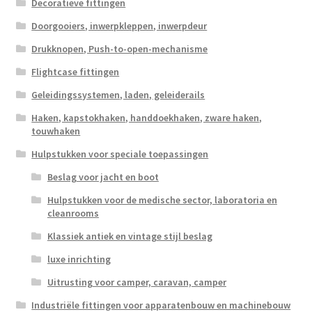
Decoratieve fittingen
Doorgooiers, inwerpkleppen, inwerpdeur
Drukknopen, Push-to-open-mechanisme
Flightcase fittingen
Geleidingssystemen, laden, geleiderails
Haken, kapstokhaken, handdoekhaken, zware haken,
touwhaken
Hulpstukken voor speciale toepassingen
Beslag voor jacht en boot
Hulpstukken voor de medische sector, laboratoria en
cleanrooms
Klassiek antiek en vintage stijl beslag
luxe inrichting
Uitrusting voor camper, caravan, camper
Industriële fittingen voor apparatenbouw en machinebouw