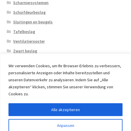
Scharniersystemen
Schuifdeurbeslag
Sluitingen en beugels
Tafelbeslag
Ventilatierooster
Zwart beslag
Wir verwenden Cookies, um Ihr Browser-Erlebnis zu verbessern,
personalisierte Anzeigen oder Inhalte bereitzustellen und
unseren Datenverkehr zu analysieren. Indem Sie auf „Alle
akzeptieren“ klicken, stimmen Sie unserer Verwendung von
© 2026 Eruon Trade UG, Germany, member of the ERUON
Cookies zu.
Group. High quality Furniture Fittings and Components
Alle akzeptieren
Withdraw from contract
Anpassen