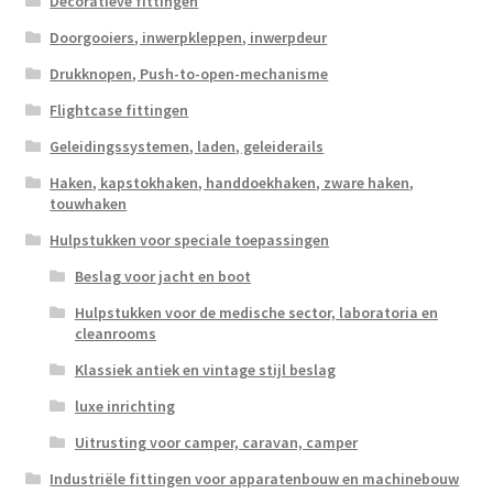
Decoratieve fittingen
Doorgooiers, inwerpkleppen, inwerpdeur
Drukknopen, Push-to-open-mechanisme
Flightcase fittingen
Geleidingssystemen, laden, geleiderails
Haken, kapstokhaken, handdoekhaken, zware haken,
touwhaken
Hulpstukken voor speciale toepassingen
Beslag voor jacht en boot
Hulpstukken voor de medische sector, laboratoria en
cleanrooms
Klassiek antiek en vintage stijl beslag
luxe inrichting
Uitrusting voor camper, caravan, camper
Industriële fittingen voor apparatenbouw en machinebouw