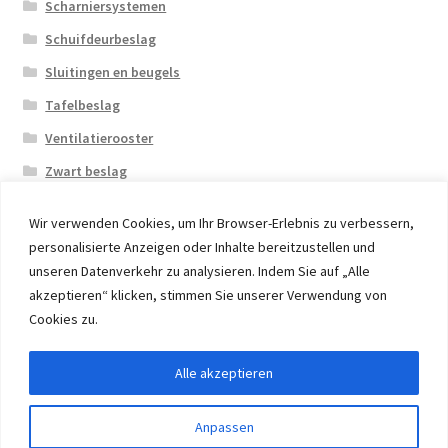
Scharniersystemen
Schuifdeurbeslag
Sluitingen en beugels
Tafelbeslag
Ventilatierooster
Zwart beslag
Wir verwenden Cookies, um Ihr Browser-Erlebnis zu verbessern,
personalisierte Anzeigen oder Inhalte bereitzustellen und
unseren Datenverkehr zu analysieren. Indem Sie auf „Alle
akzeptieren“ klicken, stimmen Sie unserer Verwendung von
© 2026 Eruon Trade UG, Germany, member of the ERUON
Cookies zu.
Group. High quality Furniture Fittings and Components
Alle akzeptieren
Withdraw from contract
Anpassen