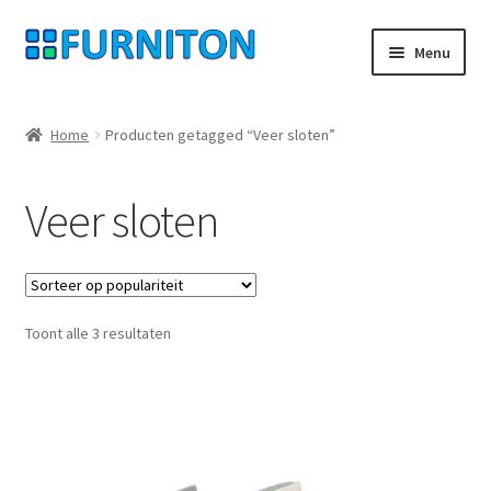
Ga
Ga
Menu
door
naar
naar
de
Mijn rekening
navigatie
inhoud
Home
Producten getagged “Veer sloten”
Onze partners
Veer sloten
Gegevensbescherming
Herroepingsrecht
Gesorteerd
Toont alle 3 resultaten
Neem contact op met
op
populariteit
Afdruk
AGB