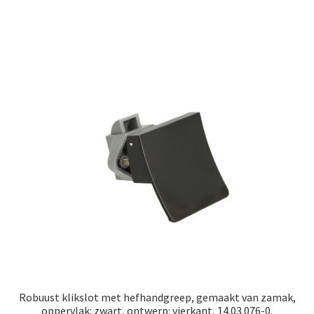
Robuust klikslot met hefhandgreep, gemaakt van zamak,
oppervlak: zwart, ontwerp: vierkant, 14.03.076-0.