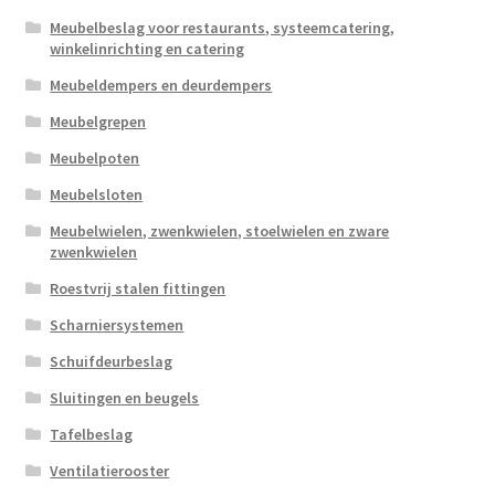
Meubelbeslag voor restaurants, systeemcatering,
winkelinrichting en catering
Meubeldempers en deurdempers
Meubelgrepen
Meubelpoten
Meubelsloten
Meubelwielen, zwenkwielen, stoelwielen en zware
zwenkwielen
Roestvrij stalen fittingen
Scharniersystemen
Schuifdeurbeslag
Sluitingen en beugels
Tafelbeslag
Ventilatierooster