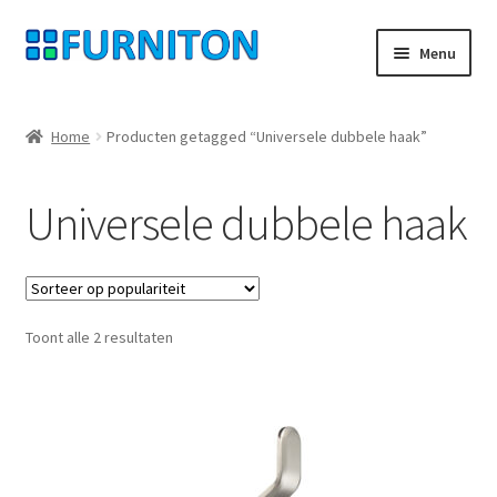
Ga
Ga
Menu
door
naar
naar
de
Mijn rekening
navigatie
inhoud
Home
Producten getagged “Universele dubbele haak”
Onze partners
Universele dubbele haak
Gegevensbescherming
Herroepingsrecht
Gesorteerd
Toont alle 2 resultaten
Neem contact op met
op
populariteit
Afdruk
AGB