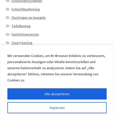
Scharniersystemen
Schuifdeurbeslag
Sluitingen en beugels
Tafelbeslag
Ventilatierooster
Zwart beslag
Wir verwenden Cookies, um Ihr Browser-Erlebnis zu verbessern,
personalisierte Anzeigen oder Inhalte bereitzustellen und
unseren Datenverkehr zu analysieren. Indem Sie auf „Alle
akzeptieren“ klicken, stimmen Sie unserer Verwendung von
© 2026 Eruon Trade UG, Germany, member of the ERUON
Cookies zu.
Group. High quality Furniture Fittings and Components
Alle akzeptieren
Withdraw from contract
Anpassen