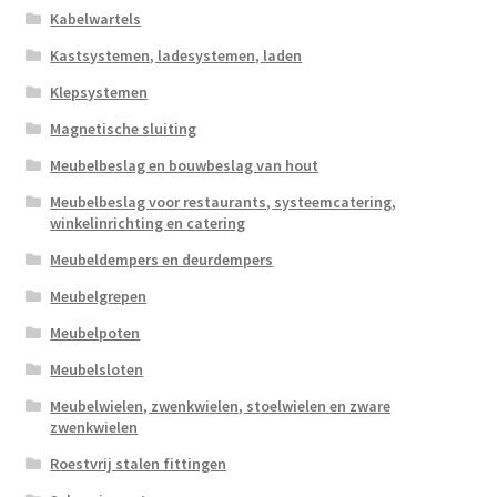
Kabelwartels
Kastsystemen, ladesystemen, laden
Klepsystemen
Magnetische sluiting
Meubelbeslag en bouwbeslag van hout
Meubelbeslag voor restaurants, systeemcatering,
winkelinrichting en catering
Meubeldempers en deurdempers
Meubelgrepen
Meubelpoten
Meubelsloten
Meubelwielen, zwenkwielen, stoelwielen en zware
zwenkwielen
Roestvrij stalen fittingen