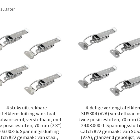
Gesorteerd
esultaten
op
populariteit
4 stuks uittrekbare
4-delige verlengtafelkle
afelklemsluiting van staal,
SUS304 (V2A) verstelbaar, 
alvaniseerd, verstelbaar, met
twee positiesloten, 70 mm (2
e positiesloten, 70 mm (2.8″)
24.03.000-1. Spanningssluit
.03.003-6. Spanningssluiting
Catch #22 gemaakt van SUS
tch #22 gemaakt van staal,
(V2A), glanzend gepolijst, v