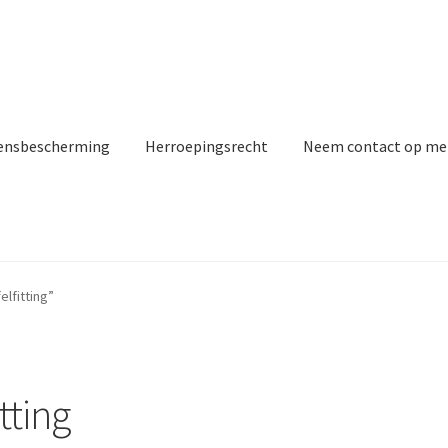
ensbescherming
Herroepingsrecht
Neem contact op me
lfitting”
tting