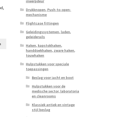
inwerpdeur
,
d,
Drukknopen, Push-to-open-
mechanisme
Flightcase fittingen
Geleidingssystemen, laden,
geleiderails
n
Haken, kapstokhaken,
handdoekhaken, zware haken,
touwhaken
Hulpstukken voor speciale
toepassingen
Beslag voor jacht en boot
Hulpstukken voor de
medische sector, laboratoria
en cleanrooms
Klassiek antiek en vintage
stijl beslag