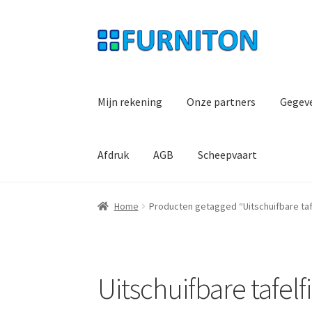
Ga
Ga
door
naar
naar
de
navigatie
inhoud
Mijn rekening
Onze partners
Gegev
Afdruk
AGB
Scheepvaart
Home
Producten getagged “Uitschuifbare tafe
Uitschuifbare tafelfi