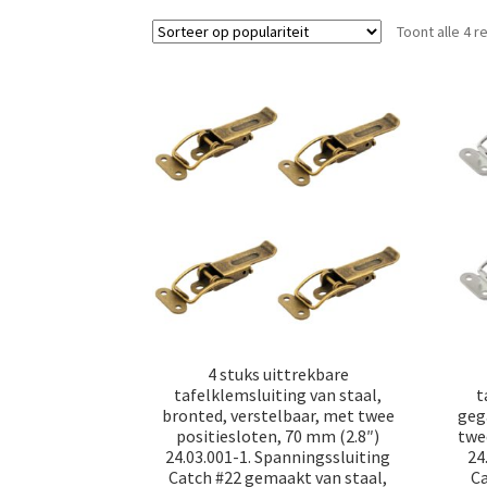
Toont alle 4 r
4 stuks uittrekbare
tafelklemsluiting van staal,
t
bronted, verstelbaar, met twee
geg
positiesloten, 70 mm (2.8″)
twe
24.03.001-1. Spanningssluiting
24
Catch #22 gemaakt van staal,
Ca