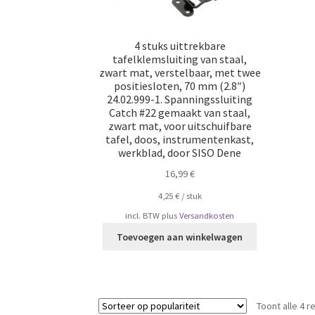
4 stuks uittrekbare
tafelklemsluiting van staal,
zwart mat, verstelbaar, met twee
positiesloten, 70 mm (2.8″)
24.02.999-1. Spanningssluiting
Catch #22 gemaakt van staal,
zwart mat, voor uitschuifbare
tafel, doos, instrumentenkast,
werkblad, door SISO Dene
16,99
€
4,25
€
/
​​stuk
incl. BTW
plus
Versandkosten
Toevoegen aan winkelwagen
Toont alle 4 r