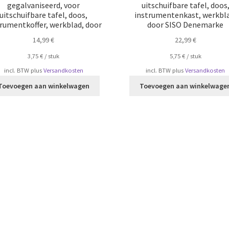
gegalvaniseerd, voor
uitschuifbare tafel, doos
uitschuifbare tafel, doos,
instrumentenkast, werkbla
trumentkoffer, werkblad, door
door SISO Denemarke
14,99
€
22,99
€
3,75
€
/
​​stuk
5,75
€
/
​​stuk
incl. BTW
plus
Versandkosten
incl. BTW
plus
Versandkosten
Toevoegen aan winkelwagen
Toevoegen aan winkelwage