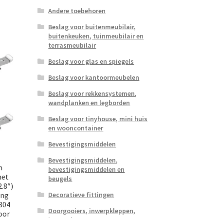
Andere toebehoren
Beslag voor buitenmeubilair,
buitenkeuken, tuinmeubilair en
terrasmeubilair
Beslag voor glas en spiegels
Beslag voor kantoormeubelen
Beslag voor rekkensystemen,
wandplanken en legborden
Beslag voor tinyhouse, mini huis
en wooncontainer
Bevestigingsmiddelen
Bevestigingsmiddelen,
m
bevestigingsmiddelen en
met
beugels
.8″)
ing
Decoratieve fittingen
304
Doorgooiers, inwerpkleppen,
oor