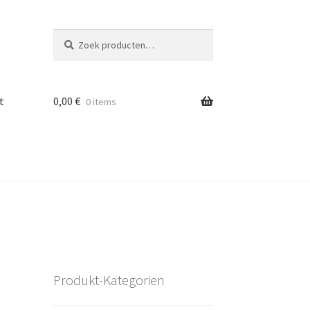
Zoeken
Zoeken
naar:
t
0,00
€
0 items
Produkt-Kategorien