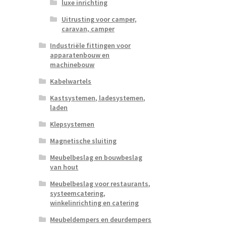
luxe inrichting
Uitrusting voor camper,
caravan, camper
Industriële fittingen voor
apparatenbouw en
machinebouw
Kabelwartels
Kastsystemen, ladesystemen,
laden
Klepsystemen
Magnetische sluiting
Meubelbeslag en bouwbeslag
van hout
Meubelbeslag voor restaurants,
systeemcatering,
winkelinrichting en catering
Meubeldempers en deurdempers