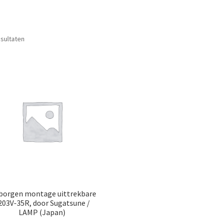
Gesorteerd
esultaten
op
populariteit
borgen montage uittrekbare
203V-35R, door Sugatsune /
LAMP (Japan)