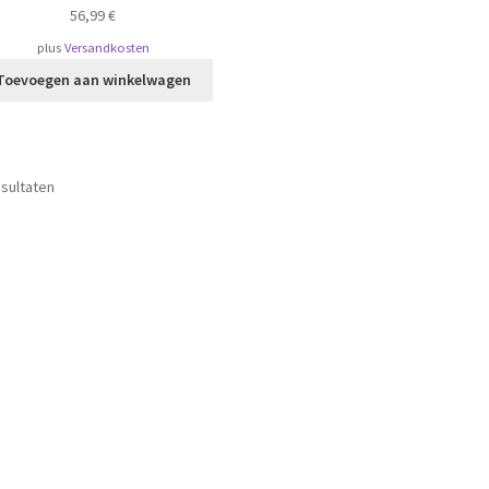
56,99
€
plus
Versandkosten
Toevoegen aan winkelwagen
Gesorteerd
esultaten
op
populariteit