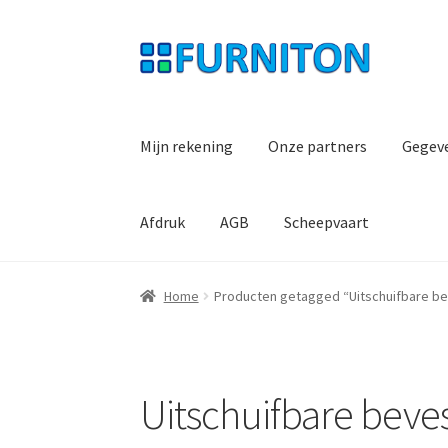
Ga
Ga
door
naar
naar
de
navigatie
inhoud
Mijn rekening
Onze partners
Gegev
Afdruk
AGB
Scheepvaart
Home
Producten getagged “Uitschuifbare be
Uitschuifbare beve