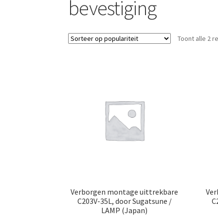
bevestiging
Toont alle 2 r
Verborgen montage uittrekbare
Ver
C203V-35L, door Sugatsune /
C
LAMP (Japan)