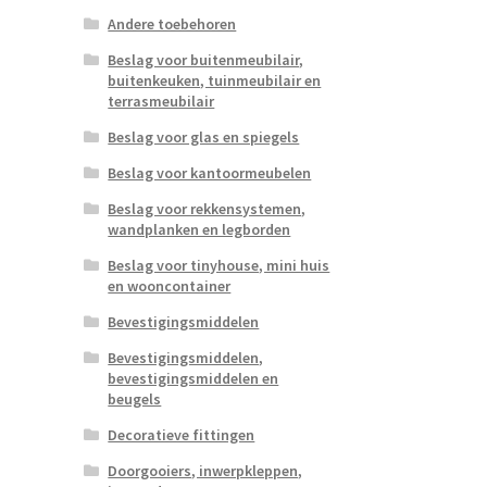
Andere toebehoren
Beslag voor buitenmeubilair,
buitenkeuken, tuinmeubilair en
terrasmeubilair
Beslag voor glas en spiegels
Beslag voor kantoormeubelen
Beslag voor rekkensystemen,
wandplanken en legborden
Beslag voor tinyhouse, mini huis
en wooncontainer
Bevestigingsmiddelen
Bevestigingsmiddelen,
bevestigingsmiddelen en
beugels
Decoratieve fittingen
Doorgooiers, inwerpkleppen,