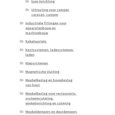
luxe inrichting
Uitrusting voor camper,
caravan, camper
Industriële fittingen voor
apparatenbouw en
machinebouw
Kabelwartels
Kastsystemen, ladesystemen,
laden
Klepsystemen
Magnetische sluiting
Meubelbeslag en bouwbeslag
van hout
Meubelbeslag voor restaurants,
systeemcatering,
winkelinrichting en catering
Meubeldempers en deurdempers