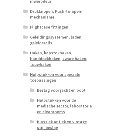
inwerpdeur
Drukknopen, Push-to-open-
mechanisme
Flightcase fittingen
Geleidingssystemen, laden,
geleiderails
Haken, kapstokhaken,
handdoekhaken, zware haken,
touwhaken
Hulpstukken voor speciale
toepassingen
Beslag voor jacht en boot
Hulpstukken voor de
medische sector, laboratoria
en cleanrooms
Klassiek antiek en vintage
stijl beslag