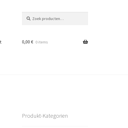
Zoeken
Zoeken
naar:
t
0,00
€
0 items
Produkt-Kategorien