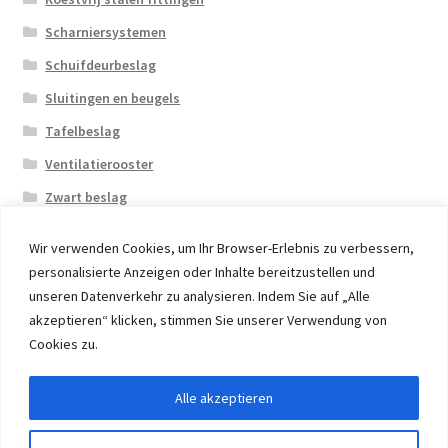
Scharniersystemen
Schuifdeurbeslag
Sluitingen en beugels
Tafelbeslag
Ventilatierooster
Zwart beslag
Wir verwenden Cookies, um Ihr Browser-Erlebnis zu verbessern,
personalisierte Anzeigen oder Inhalte bereitzustellen und
unseren Datenverkehr zu analysieren. Indem Sie auf „Alle
akzeptieren“ klicken, stimmen Sie unserer Verwendung von
© 2026 Eruon Trade UG, Germany, member of the ERUON
Cookies zu.
Group. High quality Furniture Fittings and Components
Alle akzeptieren
Withdraw from contract