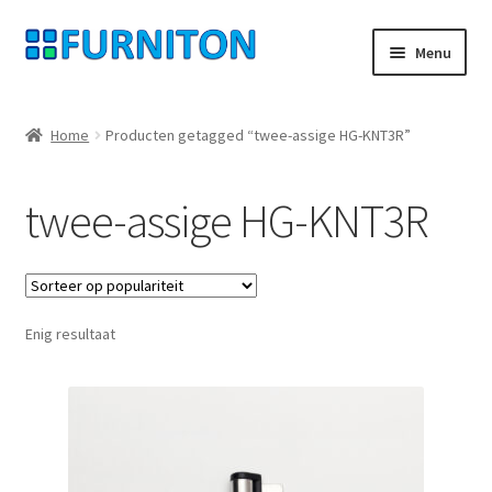
Ga
Ga
Menu
door
naar
naar
de
Mijn rekening
navigatie
inhoud
Home
Producten getagged “twee-assige HG-KNT3R”
Onze partners
twee-assige HG-KNT3R
Gegevensbescherming
Herroepingsrecht
Enig resultaat
Neem contact op met
Afdruk
AGB