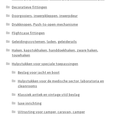
Decoratieve fittingen
Doorgooiers, inwerpkleppen, inwerpdeur
Drukknopen, Push-to-open-mechanisme
Flightcase fittingen
Geleidingssystemen, laden, geleiderails
Haken, kapstokhaken, handdoekhaken, zware haken,
touwhaken
Hulpstukken voor speciale toepassingen
Beslag voor jacht en boot
Hulpstukken voor de medische sector, laboratoria en
cleanrooms
Klassiek antiek en vintage stijl beslag
luxe inrichting
Uitrusting voor camper, caravan, camper