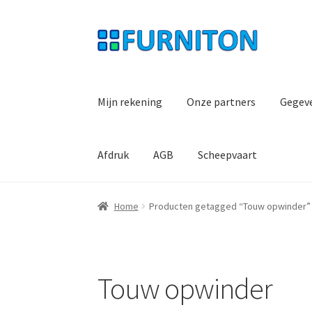
Ga
Ga
door
naar
naar
de
navigatie
inhoud
Mijn rekening
Onze partners
Gegev
Afdruk
AGB
Scheepvaart
Home
Producten getagged “Touw opwinder”
Touw opwinder