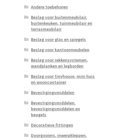
Andere toebehoren
Beslag voor buitenmeubilair,
buitenkeuken, tuinmeubilair en
terrasmeubilair
Beslag voor glas en spiegels
Beslag voor kantoormeubelen
Beslag voor rekkensystemen,
wandplanken en legborden
Beslag voor tinyhouse, mini huis
en wooncontainer
Bevestigingsmiddelen
Bevestigingsmiddelen,
bevestigingsmiddelen en
beugels
Decoratieve fittingen
Doorgooiers, inwerpkleppen,