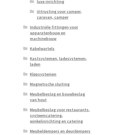
luxe inrichting
Uitrusting voor camper,
caravan, camper
Industriële fittingen voor
apparatenbouw en
machinebouw
Kabelwartels
Kastsystemen, ladesystemen,
laden
Klepsystemen
Magnetische sluiting
Meubelbeslag en bouwbeslag
van hout
Meubelbeslag voor restaurants,
systeemcatering,
winkelinrichting en catering
Meubeldempers en deurdempers