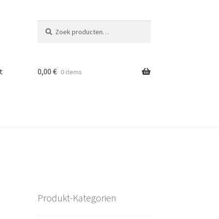
Zoeken
Zoeken
naar:
t
0,00
€
0 items
Produkt-Kategorien