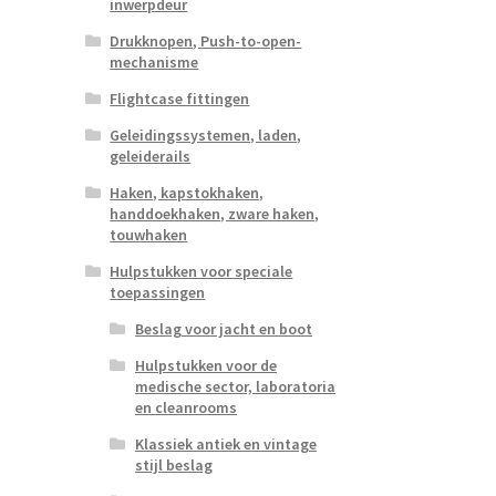
inwerpdeur
Drukknopen, Push-to-open-
mechanisme
Flightcase fittingen
Geleidingssystemen, laden,
geleiderails
Haken, kapstokhaken,
handdoekhaken, zware haken,
touwhaken
Hulpstukken voor speciale
toepassingen
Beslag voor jacht en boot
Hulpstukken voor de
medische sector, laboratoria
en cleanrooms
Klassiek antiek en vintage
stijl beslag