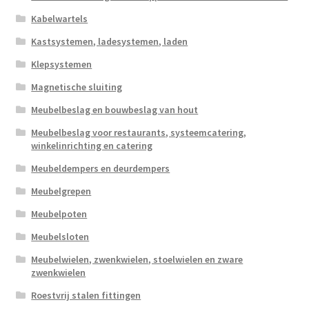
Kabelwartels
Kastsystemen, ladesystemen, laden
Klepsystemen
Magnetische sluiting
Meubelbeslag en bouwbeslag van hout
Meubelbeslag voor restaurants, systeemcatering,
winkelinrichting en catering
Meubeldempers en deurdempers
Meubelgrepen
Meubelpoten
Meubelsloten
Meubelwielen, zwenkwielen, stoelwielen en zware
zwenkwielen
Roestvrij stalen fittingen