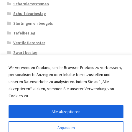
Scharniersystemen
Schuifdeurbeslag
Sluitingen en beugels
Tafelbeslag
Ventilatierooster
Zwart beslag
Wir verwenden Cookies, um Ihr Browser-Erlebnis zu verbessern,
personalisierte Anzeigen oder Inhalte bereitzustellen und
unseren Datenverkehr zu analysieren. Indem Sie auf „Alle
akzeptieren“ klicken, stimmen Sie unserer Verwendung von
© 2026 Eruon Trade UG, Germany, member of the ERUON
Cookies zu.
Group. High quality Furniture Fittings and Components
Alle akzeptieren
Withdraw from contract
Anpassen