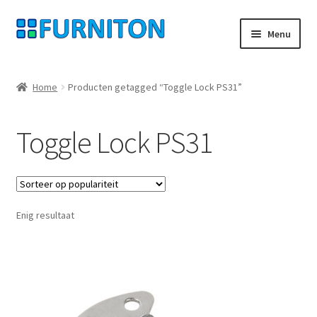
Ga
Ga
Menu
door
naar
naar
de
Mijn rekening
navigatie
inhoud
Home
Producten getagged “Toggle Lock PS31”
Onze partners
Toggle Lock PS31
Gegevensbescherming
Herroepingsrecht
Enig resultaat
Neem contact op met
Afdruk
AGB