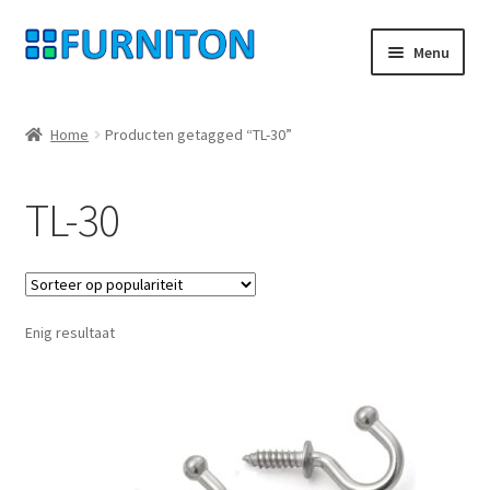
Ga
Ga
Menu
door
naar
naar
de
Mijn rekening
navigatie
inhoud
Home
Producten getagged “TL-30”
Onze partners
TL-30
Gegevensbescherming
Herroepingsrecht
Enig resultaat
Neem contact op met
Afdruk
AGB