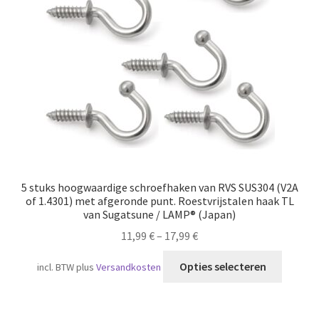
Scheepvaart
5 stuks hoogwaardige schroefhaken van RVS SUS304 (V2A
of 1.4301) met afgeronde punt. Roestvrijstalen haak TL
van Sugatsune / LAMP® (Japan)
11,99
€
–
17,99
€
Dit
Opties selecteren
incl. BTW
plus
Versandkosten
produc
heeft
meerde