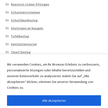
Roestvrij stalen fittingen
Scharniersystemen
Schuifdeurbeslag
Sluitingen en beugels
Tafelbeslag
Ventilatierooster
Zwart beslag
Wir verwenden Cookies, um Ihr Browser-Erlebnis zu verbessern,
personalisierte Anzeigen oder Inhalte bereitzustellen und
unseren Datenverkehr zu analysieren. Indem Sie auf „Alle
akzeptieren“ klicken, stimmen Sie unserer Verwendung von
© 2026 Eruon Trade UG, Germany, member of the ERUON
Cookies zu.
Group. High quality Furniture Fittings and Components
Alle akzeptieren