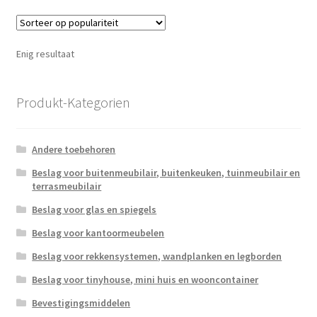
variatie
Deze
optie
Enig resultaat
kan
gekoze
worden
Produkt-Kategorien
op
de
Andere toebehoren
produc
Beslag voor buitenmeubilair, buitenkeuken, tuinmeubilair en
terrasmeubilair
Beslag voor glas en spiegels
Beslag voor kantoormeubelen
Beslag voor rekkensystemen, wandplanken en legborden
Beslag voor tinyhouse, mini huis en wooncontainer
Bevestigingsmiddelen