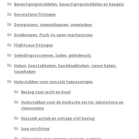
Bevestigingsmiddelen, bevestigingsmiddelen en beugels
Decoratieve fittingen
Doorgooiers, inwerpkleppen, inwerpdeur
Drukknopen, Push-to-open-mechanisme
Flightcase fittingen
Geleidingssystemen, laden, geleiderails
Haken, kapstokhaken, handdoekhaken, zware haken,
touwhaken
Hulpstukken voor speciale toepassingen
Beslag voor jacht en boot
Hulpstukken voor de medische sector, laboratoria en
cleanrooms
Klassiek antiek en vintage stijl beslag
luxe inrichting
Uitrusting voor camper, caravan, camper