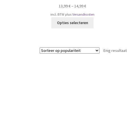
13,99
€
–
14,99
€
incl. BTW
plus
Versandkosten
Dit
Opties selecteren
product
heeft
meerdere
variaties.
Enig resultaat
Deze
optie
kan
gekozen
worden
op
de
productpagina