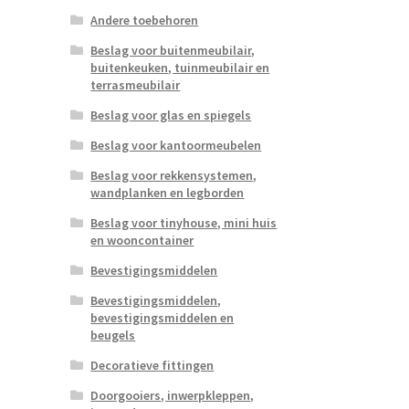
Andere toebehoren
Beslag voor buitenmeubilair,
buitenkeuken, tuinmeubilair en
terrasmeubilair
Beslag voor glas en spiegels
Beslag voor kantoormeubelen
Beslag voor rekkensystemen,
wandplanken en legborden
Beslag voor tinyhouse, mini huis
en wooncontainer
Bevestigingsmiddelen
Bevestigingsmiddelen,
bevestigingsmiddelen en
beugels
Decoratieve fittingen
Doorgooiers, inwerpkleppen,