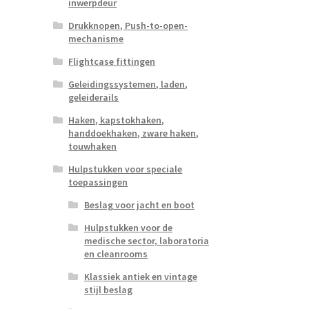
inwerpdeur
Drukknopen, Push-to-open-
mechanisme
Flightcase fittingen
Geleidingssystemen, laden,
geleiderails
Haken, kapstokhaken,
handdoekhaken, zware haken,
touwhaken
Hulpstukken voor speciale
toepassingen
Beslag voor jacht en boot
Hulpstukken voor de
medische sector, laboratoria
en cleanrooms
Klassiek antiek en vintage
stijl beslag