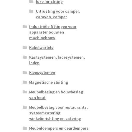
luxe inrichting
Uitrusting voor camper,
caravan, camper
Industriële fittingen voor
apparatenbouw en
machinebouw
Kabelwartels
Kastsystemen, ladesystemen,
laden
Klepsystemen
Magnetische sluiting
Meubelbeslag en bouwbeslag
van hout
Meubelbeslag voor restaurants,
systeemcatering,
winkelinrichting en catering
Meubeldempers en deurdempers