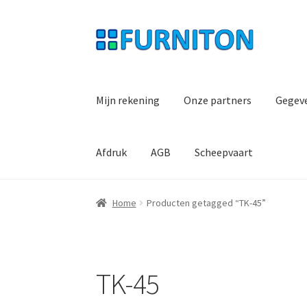
Ga
Ga
door
naar
naar
de
navigatie
inhoud
Mijn rekening
Onze partners
Gegev
Afdruk
AGB
Scheepvaart
Home
Producten getagged “TK-45”
TK-45