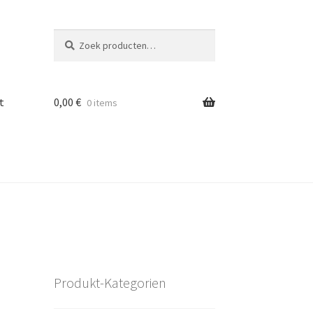
Zoeken
Zoeken
naar:
t
0,00
€
0 items
Produkt-Kategorien