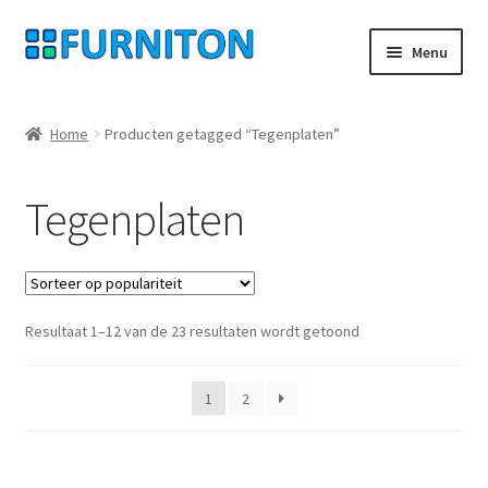
Ga
Ga
Menu
door
naar
naar
de
Mijn rekening
navigatie
inhoud
Home
Producten getagged “Tegenplaten”
Onze partners
Tegenplaten
Gegevensbescherming
Herroepingsrecht
Gesorteerd
Resultaat 1–12 van de 23 resultaten wordt getoond
Neem contact op met
op
populariteit
Afdruk
1
2
AGB