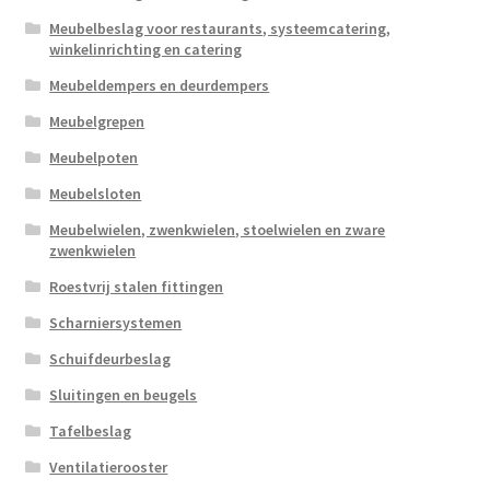
Meubelbeslag voor restaurants, systeemcatering,
winkelinrichting en catering
Meubeldempers en deurdempers
Meubelgrepen
Meubelpoten
Meubelsloten
Meubelwielen, zwenkwielen, stoelwielen en zware
zwenkwielen
Roestvrij stalen fittingen
Scharniersystemen
Schuifdeurbeslag
Sluitingen en beugels
Tafelbeslag
Ventilatierooster