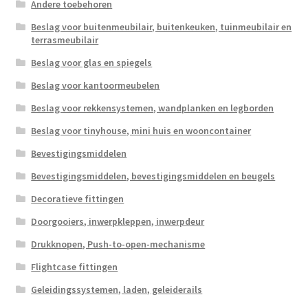
Andere toebehoren
Scheepvaart
Beslag voor buitenmeubilair, buitenkeuken, tuinmeubilair en
terrasmeubilair
Beslag voor glas en spiegels
Beslag voor kantoormeubelen
Beslag voor rekkensystemen, wandplanken en legborden
Beslag voor tinyhouse, mini huis en wooncontainer
Bevestigingsmiddelen
Bevestigingsmiddelen, bevestigingsmiddelen en beugels
Decoratieve fittingen
Doorgooiers, inwerpkleppen, inwerpdeur
Drukknopen, Push-to-open-mechanisme
Flightcase fittingen
Geleidingssystemen, laden, geleiderails