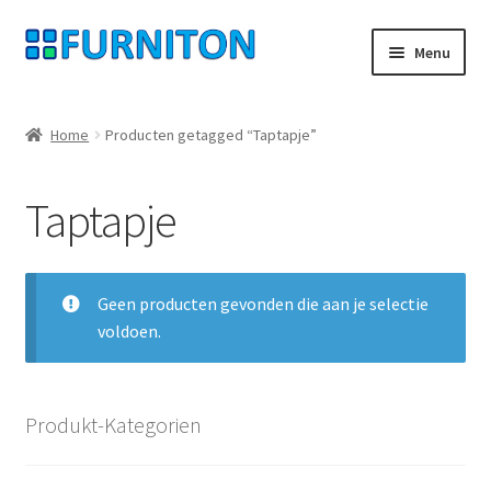
Ga
Ga
Menu
door
naar
naar
de
Mijn rekening
navigatie
inhoud
Home
Producten getagged “Taptapje”
Onze partners
Taptapje
Gegevensbescherming
Herroepingsrecht
Geen producten gevonden die aan je selectie
voldoen.
Neem contact op met
Afdruk
Produkt-Kategorien
AGB