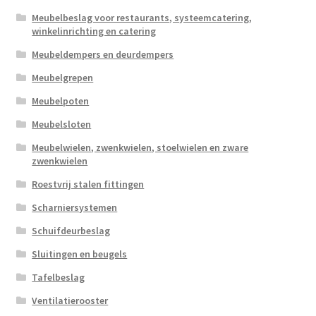
Meubelbeslag voor restaurants, systeemcatering,
winkelinrichting en catering
Meubeldempers en deurdempers
Meubelgrepen
Meubelpoten
Meubelsloten
Meubelwielen, zwenkwielen, stoelwielen en zware
zwenkwielen
Roestvrij stalen fittingen
Scharniersystemen
Schuifdeurbeslag
Sluitingen en beugels
Tafelbeslag
Ventilatierooster