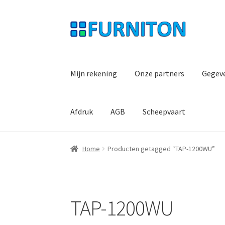
Ga
Ga
door
naar
naar
de
navigatie
inhoud
Mijn rekening
Onze partners
Gegev
Afdruk
AGB
Scheepvaart
Home
Producten getagged “TAP-1200WU”
TAP-1200WU