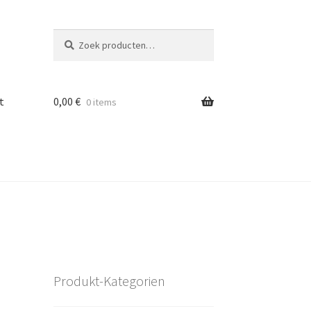
Zoeken
Zoeken
naar:
t
0,00
€
0 items
Produkt-Kategorien