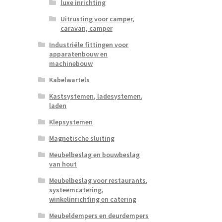
luxe inrichting
Uitrusting voor camper,
caravan, camper
Industriële fittingen voor
apparatenbouw en
machinebouw
Kabelwartels
Kastsystemen, ladesystemen,
laden
Klepsystemen
Magnetische sluiting
Meubelbeslag en bouwbeslag
van hout
Meubelbeslag voor restaurants,
systeemcatering,
winkelinrichting en catering
Meubeldempers en deurdempers