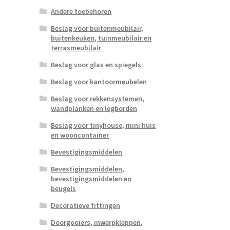
Andere toebehoren
Beslag voor buitenmeubilair,
buitenkeuken, tuinmeubilair en
terrasmeubilair
Beslag voor glas en spiegels
Beslag voor kantoormeubelen
Beslag voor rekkensystemen,
wandplanken en legborden
Beslag voor tinyhouse, mini huis
en wooncontainer
Bevestigingsmiddelen
Bevestigingsmiddelen,
bevestigingsmiddelen en
beugels
Decoratieve fittingen
Doorgooiers, inwerpkleppen,