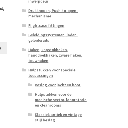
inwerpdeur
,
d,
Drukknopen, Push-to-open-
mechanisme
Flightcase fittingen
Geleidingssystemen, laden,
geleiderails
n
Haken, kapstokhaken,
handdoekhaken, zware haken,
touwhaken
Hulpstukken voor speciale
toepassingen
Beslag voor jacht en boot
Hulpstukken voor de
medische sector, laboratoria
en cleanrooms
Klassiek antiek en vintage
stijl beslag