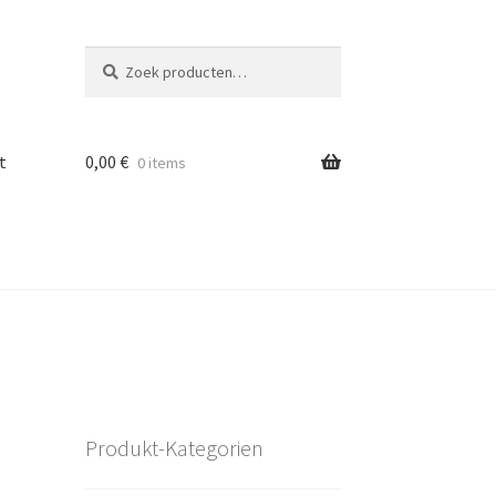
Zoeken
Zoeken
naar:
t
0,00
€
0 items
Produkt-Kategorien