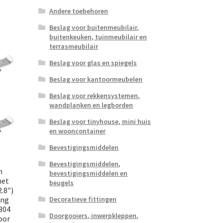
Andere toebehoren
Beslag voor buitenmeubilair,
buitenkeuken, tuinmeubilair en
terrasmeubilair
Beslag voor glas en spiegels
Beslag voor kantoormeubelen
Beslag voor rekkensystemen,
wandplanken en legborden
Beslag voor tinyhouse, mini huis
en wooncontainer
Bevestigingsmiddelen
Bevestigingsmiddelen,
m
bevestigingsmiddelen en
met
beugels
.8″)
ing
Decoratieve fittingen
304
Doorgooiers, inwerpkleppen,
oor