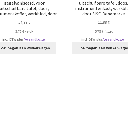
gegalvaniseerd, voor
uitschuifbare tafel, doos
uitschuifbare tafel, doos,
instrumentenkast, werkbla
trumentkoffer, werkblad, door
door SISO Denemarke
14,99
€
22,99
€
3,75
€
/
​​stuk
5,75
€
/
​​stuk
incl. BTW
plus
Versandkosten
incl. BTW
plus
Versandkosten
Toevoegen aan winkelwagen
Toevoegen aan winkelwage