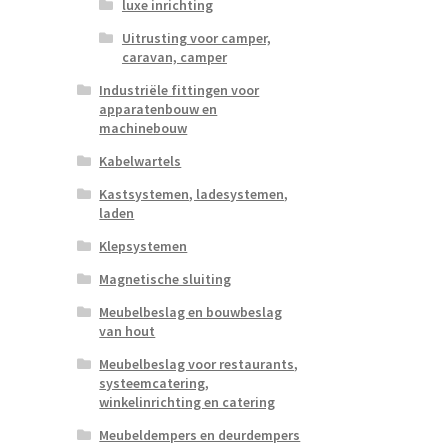
luxe inrichting
Uitrusting voor camper,
caravan, camper
Industriële fittingen voor
apparatenbouw en
machinebouw
Kabelwartels
Kastsystemen, ladesystemen,
laden
Klepsystemen
Magnetische sluiting
Meubelbeslag en bouwbeslag
van hout
Meubelbeslag voor restaurants,
systeemcatering,
winkelinrichting en catering
Meubeldempers en deurdempers