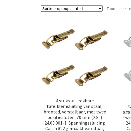
Toont alle 4 r
4 stuks uittrekbare
tafelklemsluiting van staal,
t
bronted, verstelbaar, met twee
geg
positiesloten, 70 mm (2.8″)
twe
24.03.001-1. Spanningssluiting
24
Catch #22 gemaakt van staal,
Ca