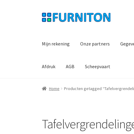
Ga
Ga
door
naar
naar
de
navigatie
inhoud
Mijn rekening
Onze partners
Gegev
Afdruk
AGB
Scheepvaart
Home
Producten getagged “Tafelvergrendel
Tafelvergrendeling