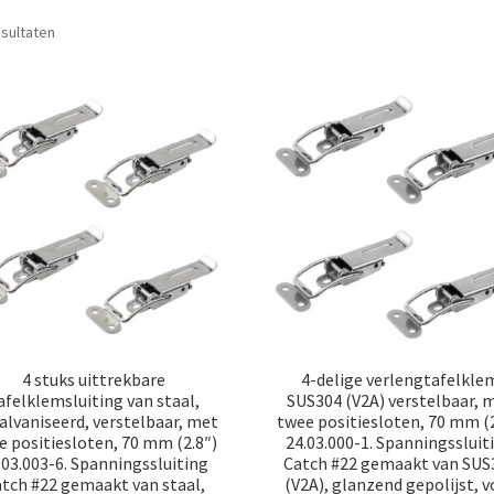
Gesorteerd
esultaten
op
populariteit
4 stuks uittrekbare
4-delige verlengtafelkle
afelklemsluiting van staal,
SUS304 (V2A) verstelbaar, 
alvaniseerd, verstelbaar, met
twee positiesloten, 70 mm (2
e positiesloten, 70 mm (2.8″)
24.03.000-1. Spanningssluit
.03.003-6. Spanningssluiting
Catch #22 gemaakt van SUS
tch #22 gemaakt van staal,
(V2A), glanzend gepolijst, v