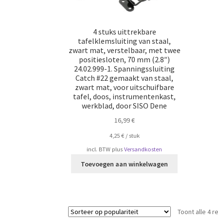
4 stuks uittrekbare
tafelklemsluiting van staal,
zwart mat, verstelbaar, met twee
positiesloten, 70 mm (2.8″)
24.02.999-1. Spanningssluiting
Catch #22 gemaakt van staal,
zwart mat, voor uitschuifbare
tafel, doos, instrumentenkast,
werkblad, door SISO Dene
16,99
€
4,25
€
/
​​stuk
incl. BTW
plus
Versandkosten
Toevoegen aan winkelwagen
Toont alle 4 r