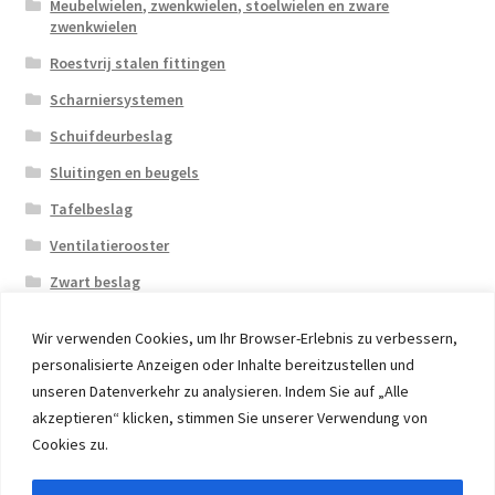
Meubelwielen, zwenkwielen, stoelwielen en zware
zwenkwielen
Roestvrij stalen fittingen
Scharniersystemen
Schuifdeurbeslag
Sluitingen en beugels
Tafelbeslag
Ventilatierooster
Zwart beslag
Wir verwenden Cookies, um Ihr Browser-Erlebnis zu verbessern,
personalisierte Anzeigen oder Inhalte bereitzustellen und
unseren Datenverkehr zu analysieren. Indem Sie auf „Alle
akzeptieren“ klicken, stimmen Sie unserer Verwendung von
© 2026 Eruon Trade UG, Germany, member of the ERUON
Cookies zu.
Group. High quality Furniture Fittings and Components