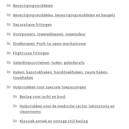
Bevestigingsmiddelen
Bevestigingsmiddelen, bevestigingsmiddelen en beugels
Decoratieve fittingen
Doorgooiers, inwerpkleppen, inwerpdeur
Drukknopen, Push-to-open-mechanisme
Flightcase fittingen
Geleidingssystemen, laden, geleiderails
Haken, kapstokhaken, handdoekhaken, zware haken,
touwhaken
Hulpstukken voor speciale toepassingen
Beslag voor jacht en boot
Hulpstukken voor de medische sector, laboratoria en
cleanrooms
Klassiek antiek en vintage stijl beslag