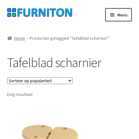
Ga
Ga
Menu
door
naar
naar
de
Mijn rekening
navigatie
inhoud
Home
Producten getagged “Tafelblad scharnier”
Onze partners
Tafelblad scharnier
Gegevensbescherming
Herroepingsrecht
Enig resultaat
Neem contact op met
Afdruk
AGB