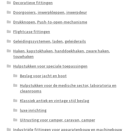
Decoratieve fittingen
Doorgooiers, inwerpkleppen, inwerpdeur
Drukknopen, Push-to-open-mechanisme
Flightcase fittingen
Geleidingssystemen, laden, geleiderails
Haken, kapstokhaken, handdoekhaken, zware haken,
touwhaken
Hulpstukken voor speciale toepassingen
Beslag voor jacht en boot
Hulpstukken voor de medische sector, laboratoria en
cleanrooms
Klassiek antiek en vintage stijl beslag
luxe inrichting
Uitrusting voor camper, caravan, camper
Industriële fittingen voor apparatenbouw en machinebouw