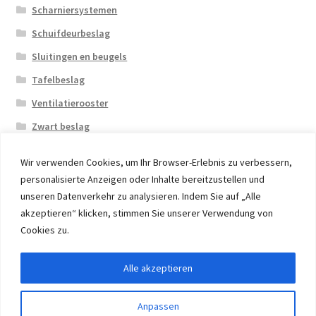
Scharniersystemen
Schuifdeurbeslag
Sluitingen en beugels
Tafelbeslag
Ventilatierooster
Zwart beslag
Wir verwenden Cookies, um Ihr Browser-Erlebnis zu verbessern,
personalisierte Anzeigen oder Inhalte bereitzustellen und
unseren Datenverkehr zu analysieren. Indem Sie auf „Alle
akzeptieren“ klicken, stimmen Sie unserer Verwendung von
© 2026 Eruon Trade UG, Germany, member of the ERUON
Cookies zu.
Group. High quality Furniture Fittings and Components
Alle akzeptieren
Withdraw from contract
Anpassen