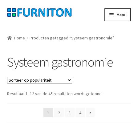
Ga
Ga
Menu
door
naar
naar
de
Mijn rekening
navigatie
inhoud
Home
Producten getagged “Systeem gastronomie”
Onze partners
Systeem gastronomie
Gegevensbescherming
Herroepingsrecht
Gesorteerd
Resultaat 1–12 van de 45 resultaten wordt getoond
Neem contact op met
op
populariteit
Afdruk
1
2
3
4
AGB