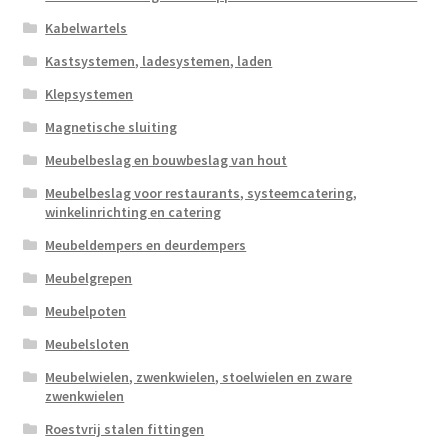
Kabelwartels
Kastsystemen, ladesystemen, laden
Klepsystemen
Magnetische sluiting
Meubelbeslag en bouwbeslag van hout
Meubelbeslag voor restaurants, systeemcatering,
winkelinrichting en catering
Meubeldempers en deurdempers
Meubelgrepen
Meubelpoten
Meubelsloten
Meubelwielen, zwenkwielen, stoelwielen en zware
zwenkwielen
Roestvrij stalen fittingen